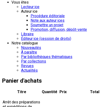
Vous êtes
Lecteur·ice
Auteur·ice
Procédure éditoriale
Note aux auteur·ices
Soumettre un projet
Promotion, diffusion, dépôt-vente
Libraire
Éditeur·ice (cession de droits)
Notre catalogue
Nouveautés
À paraître
Par bibliothèques thématiques
Par collections
Revues
Actualités
Panier d'achats
Titre
Quantité
Prix
Total
Arrêt des préparations
et expéditions de