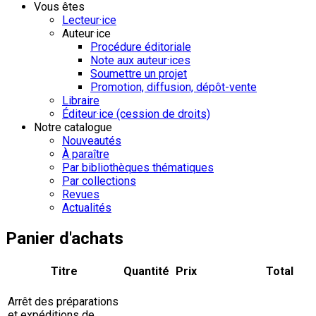
Vous êtes
Lecteur·ice
Auteur·ice
Procédure éditoriale
Note aux auteur·ices
Soumettre un projet
Promotion, diffusion, dépôt-vente
Libraire
Éditeur·ice (cession de droits)
Notre catalogue
Nouveautés
À paraître
Par bibliothèques thématiques
Par collections
Revues
Actualités
Panier d'achats
Titre
Quantité
Prix
Total
Arrêt des préparations
et expéditions de