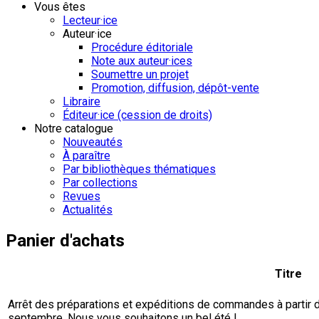
Vous êtes
Lecteur·ice
Auteur·ice
Procédure éditoriale
Note aux auteur·ices
Soumettre un projet
Promotion, diffusion, dépôt-vente
Libraire
Éditeur·ice (cession de droits)
Notre catalogue
Nouveautés
À paraître
Par bibliothèques thématiques
Par collections
Revues
Actualités
Panier d'achats
Titre
Arrêt des préparations et expéditions de commandes à partir du 
septembre. Nous vous souhaitons un bel été !