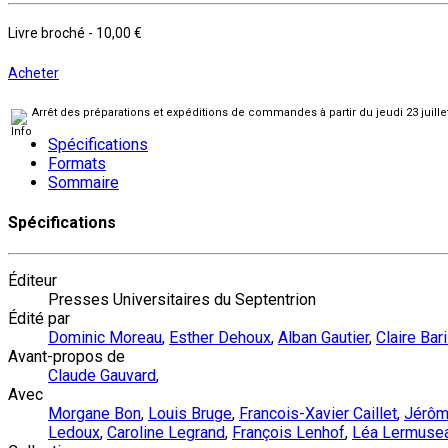
Livre broché
-
10,00 €
Acheter
Arrêt des préparations et expéditions de commandes à partir du jeudi 23 juill
Spécifications
Formats
Sommaire
Spécifications
Éditeur
Presses Universitaires du Septentrion
Édité par
Dominic Moreau
,
Esther Dehoux
,
Alban Gautier
,
Claire Bari
Avant-propos de
Claude Gauvard
,
Avec
Morgane Bon
,
Louis Bruge
,
Francois-Xavier Caillet
,
Jérôm
Ledoux
,
Caroline Legrand
,
François Lenhof
,
Léa Lermuse