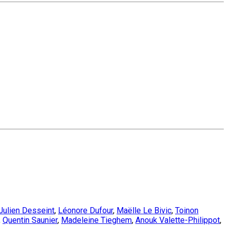
Julien Desseint
,
Léonore Dufour
,
Maëlle Le Bivic
,
Toinon
,
Quentin Saunier
,
Madeleine Tieghem
,
Anouk Valette-Philippot
,