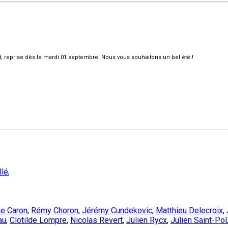
et, reprise dès le mardi 01 septembre. Nous vous souhaitons un bel été !
llé
,
e Caron
,
Rémy Choron
,
Jérémy Cundekovic
,
Matthieu Delecroix
,
au
,
Clotilde Lompre
,
Nicolas Revert
,
Julien Rycx
,
Julien Saint-Pol