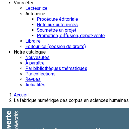
Vous êtes
Lecteur·ice
Auteur·ice
Procédure éditoriale
Note aux auteur·ices
Soumettre un projet
Promotion, diffusion, dépôt-vente
Libraire
Éditeur·ice (cession de droits)
Notre catalogue
Nouveautés
À paraître
Par bibliothèques thématiques
Par collections
Revues
Actualités
Accueil
La fabrique numérique des corpus en sciences humaines 