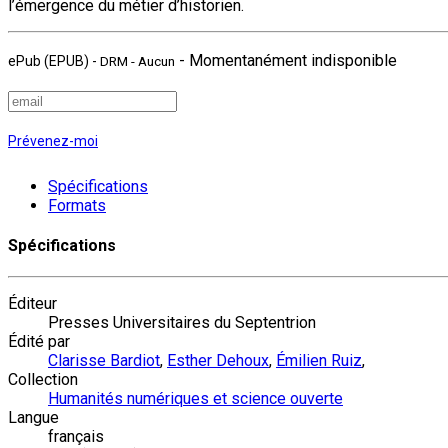
l’émergence du métier d’historien.
- Momentanément indisponible
ePub (EPUB)
-
DRM - Aucun
Prévenez-moi
Spécifications
Formats
Spécifications
Éditeur
Presses Universitaires du Septentrion
Édité par
Clarisse Bardiot
,
Esther Dehoux
,
Émilien Ruiz
,
Collection
Humanités numériques et science ouverte
Langue
français