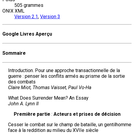
505 grammes
ONIX XML
Version 2.1
,
Version 3
Google Livres Aperçu
Sommaire
Introduction. Pour une approche transactionnelle de la
guerre : penser les conflits armés au prisme de la sortie
des combats
Claire Miot, Thomas Vaisset, Paul Vo-Ha
What Does Surrender Mean? An Essay
John A. Lynn II
P
remière
p
artie
:
A
cteurs et
p
rises de décision
Cesser le combat sur le champ de bataille, un gentilhomme
face à la reddition au milieu du XVIIe siècle