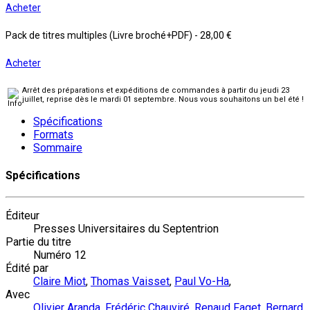
Acheter
Pack de titres multiples (Livre broché+PDF)
-
28,00 €
Acheter
Arrêt des préparations et expéditions de commandes à partir du jeudi 23
juillet, reprise dès le mardi 01 septembre. Nous vous souhaitons un bel été !
Spécifications
Formats
Sommaire
Spécifications
Éditeur
Presses Universitaires du Septentrion
Partie du titre
Numéro 12
Édité par
Claire Miot
,
Thomas Vaisset
,
Paul Vo-Ha
,
Avec
Olivier Aranda
,
Frédéric Chauviré
,
Renaud Faget
,
Bernard