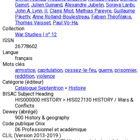
Gainot
,
Julien Guinand
,
Alexandre Jubelin
,
Soraya Laribi
,
John A. Lynn, II
,
Claire Miot
,
Mathias Pareyre
,
Guillaume
Piketty
,
Anne Rolland-Boulestreau
,
Fabien Théofilakis
,
Thomas Vaisset
,
Paul Vo-Ha
,
Collection
War Studies | n° 12
ISSN
26778602
Langue
français
Mots clés
armistice
,
capitulation
,
cessez-le-feu
,
guerre
,
prisonnier
,
reddition
,
violence
Catégorie (éditeur)
Catalogue Septentrion
>
Histoire
BISAC Subject Heading
HIS000000 HISTORY > HIS027130 HISTORY / Wars &
Conflicts
Dewey (abrégé)
900 History & geography
Code publique Onix
06 Professionnel et académique
CLIL (Version 2013-2019 )