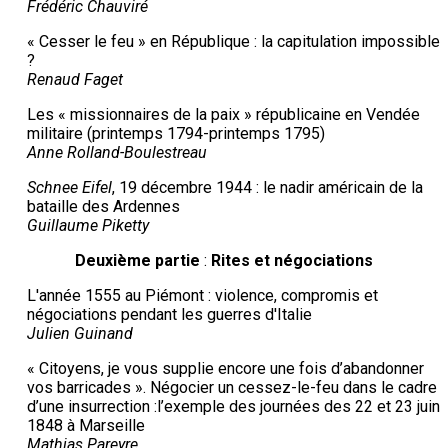
Frédéric Chauviré
« Cesser le feu » en République : la capitulation impossible
?
Renaud Faget
Les « missionnaires de la paix » républicaine en Vendée
militaire (printemps 1794-printemps 1795)
Anne Rolland-Boulestreau
Schnee Eifel
, 19 décembre 1944 : le nadir américain de la
bataille des Ardennes
Guillaume Piketty
D
euxième
p
artie
:
Rites et négociations
L'année 1555 au Piémont : violence, compromis et
négociations pendant les guerres d'Italie
Julien Guinand
« Citoyens, je vous supplie encore une fois d’abandonner
vos barricades ». Négocier un cessez-le-feu dans le cadre
d’une insurrection :l’exemple des journées des 22 et 23 juin
1848 à Marseille
Mathias Pareyre