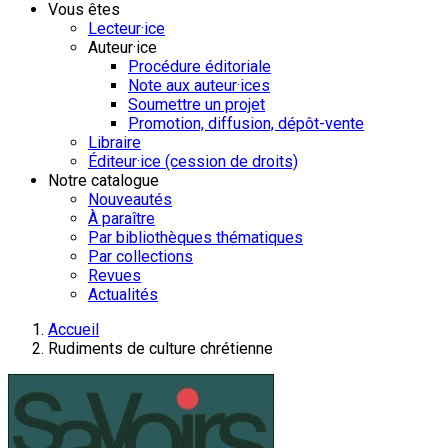
Vous êtes
Lecteur·ice
Auteur·ice
Procédure éditoriale
Note aux auteur·ices
Soumettre un projet
Promotion, diffusion, dépôt-vente
Libraire
Éditeur·ice (cession de droits)
Notre catalogue
Nouveautés
À paraître
Par bibliothèques thématiques
Par collections
Revues
Actualités
Accueil
Rudiments de culture chrétienne