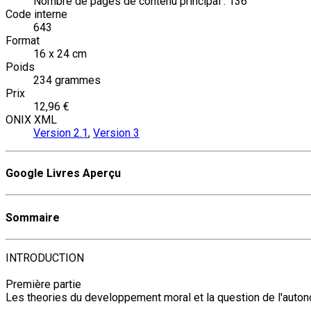
Nombre de pages de contenu principal : 136
Code interne
643
Format
16 x 24 cm
Poids
234 grammes
Prix
12,96 €
ONIX XML
Version 2.1
,
Version 3
Google Livres Aperçu
Sommaire
INTRODUCTION
Première partie
Les theories du developpement moral et la question de l'auto