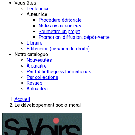
Vous êtes
Lecteur·ice
Auteur·ice
Procédure éditoriale
Note aux auteur·ices
Soumettre un projet
Promotion, diffusion, dépôt-vente
Libraire
Éditeur·ice (cession de droits)
Notre catalogue
Nouveautés
À paraître
Par bibliothèques thématiques
Par collections
Revues
Actualités
Accueil
Le développement socio-moral