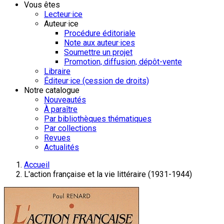
Vous êtes
Lecteur·ice
Auteur·ice
Procédure éditoriale
Note aux auteur·ices
Soumettre un projet
Promotion, diffusion, dépôt-vente
Libraire
Éditeur·ice (cession de droits)
Notre catalogue
Nouveautés
À paraître
Par bibliothèques thématiques
Par collections
Revues
Actualités
Accueil
L'action française et la vie littéraire (1931-1944)