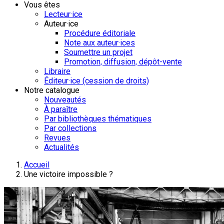
Vous êtes
Lecteur·ice
Auteur·ice
Procédure éditoriale
Note aux auteur·ices
Soumettre un projet
Promotion, diffusion, dépôt-vente
Libraire
Éditeur·ice (cession de droits)
Notre catalogue
Nouveautés
À paraître
Par bibliothèques thématiques
Par collections
Revues
Actualités
Accueil
Une victoire impossible ?