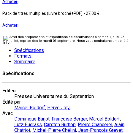
Acheter
Pack de titres multiples (Livre broché+PDF)
-
27,00 €
Acheter
Arrêt des préparations et expéditions de commandes à partir du jeudi 23
juillet, reprise dès le mardi 01 septembre. Nous vous souhaitons un bel été !
Spécifications
Formats
Sommaire
Spécifications
Éditeur
Presses Universitaires du Septentrion
Édité par
Marcel Boldorf
,
Hervé Joly
,
Avec
Dominique Barjot
,
Françoise Berger
,
Marcel Boldorf
,
Lutz Budrass
,
Carsten Burhop
,
Pierre Chancerel
,
Alain
Chatriot
,
Michel-Pierre Chélini
,
Jean-François Grevet
,