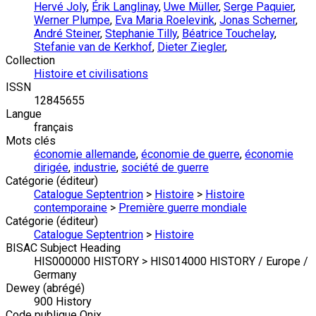
Hervé Joly
,
Érik Langlinay
,
Uwe Müller
,
Serge Paquier
,
Werner Plumpe
,
Eva Maria Roelevink
,
Jonas Scherner
,
André Steiner
,
Stephanie Tilly
,
Béatrice Touchelay
,
Stefanie van de Kerkhof
,
Dieter Ziegler
,
Collection
Histoire et civilisations
ISSN
12845655
Langue
français
Mots clés
économie allemande
,
économie de guerre
,
économie
dirigée
,
industrie
,
société de guerre
Catégorie (éditeur)
Catalogue Septentrion
>
Histoire
>
Histoire
contemporaine
>
Première guerre mondiale
Catégorie (éditeur)
Catalogue Septentrion
>
Histoire
BISAC Subject Heading
HIS000000 HISTORY > HIS014000 HISTORY / Europe /
Germany
Dewey (abrégé)
900 History
Code publique Onix