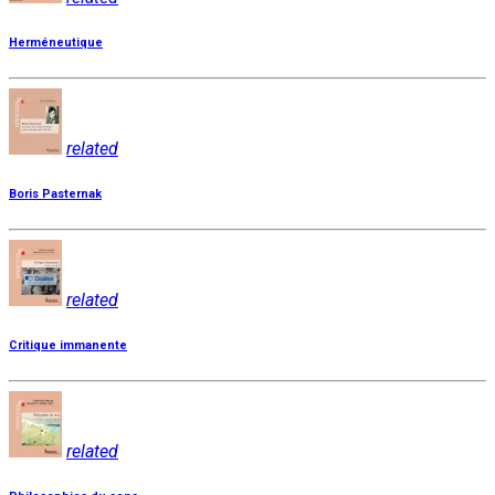
Herméneutique
related
Boris Pasternak
related
Critique immanente
related