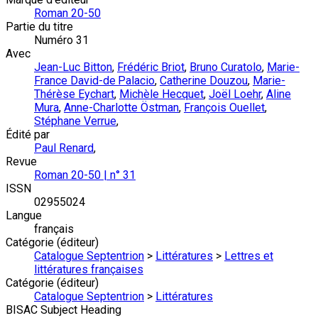
Roman 20-50
Partie du titre
Numéro 31
Avec
Jean-Luc Bitton
,
Frédéric Briot
,
Bruno Curatolo
,
Marie-
France David-de Palacio
,
Catherine Douzou
,
Marie-
Thérèse Eychart
,
Michèle Hecquet
,
Joël Loehr
,
Aline
Mura
,
Anne-Charlotte Östman
,
François Ouellet
,
Stéphane Verrue
,
Édité par
Paul Renard
,
Revue
Roman 20-50 | n° 31
ISSN
02955024
Langue
français
Catégorie (éditeur)
Catalogue Septentrion
>
Littératures
>
Lettres et
littératures françaises
Catégorie (éditeur)
Catalogue Septentrion
>
Littératures
BISAC Subject Heading