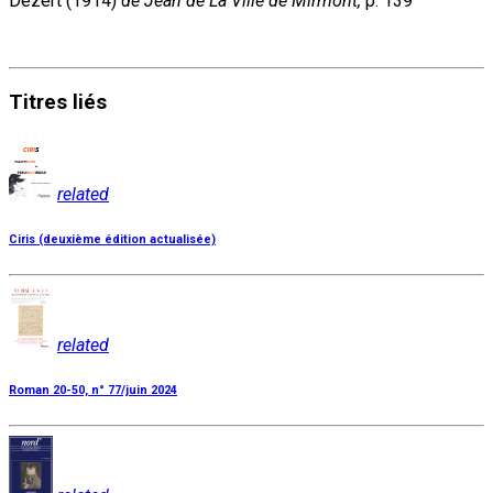
Dézert (1914)
de Jean de La Ville de Mirmont,
p. 139
Titres
liés
related
Ciris (deuxième édition actualisée)
related
Roman 20-50, n° 77/juin 2024