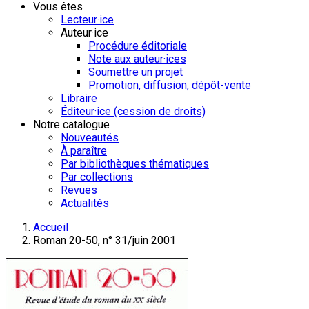
Vous êtes
Lecteur·ice
Auteur·ice
Procédure éditoriale
Note aux auteur·ices
Soumettre un projet
Promotion, diffusion, dépôt-vente
Libraire
Éditeur·ice (cession de droits)
Notre catalogue
Nouveautés
À paraître
Par bibliothèques thématiques
Par collections
Revues
Actualités
Accueil
Roman 20-50, n° 31/juin 2001