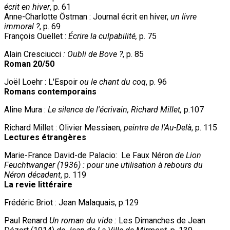
écrit en hiver
, p. 61
Anne-Charlotte Östman : Journal écrit en hiver,
un livre
immoral ?
, p. 69
François Ouellet :
Écrire la culpabilité,
p. 75
Alain Cresciucci
: Oubli de Bove ?
, p. 85
Roman 20/50
Joël Loehr : L'Espoir
ou le chant du coq
, p. 96
Romans contemporains
Aline Mura :
Le silence de l'écrivain, Richard Millet,
p.107
Richard Millet : Olivier Messiaen,
peintre de l'Au-Delà
, p. 115
Lectures étrangères
Marie-France David-de Palacio: Le Faux Néron
de Lion
Feuchtwanger (1936) : pour une utilisation à rebours du
Néron décadent
, p. 119
La revie littéraire
Frédéric Briot : Jean Malaquais, p.129
Paul Renard
Un roman du vide :
Les Dimanches de Jean