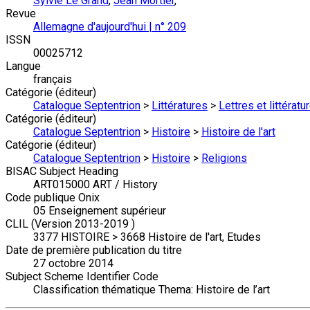
Sylvie Le Grand
,
Jean Mortier
,
Revue
Allemagne d'aujourd'hui | n° 209
ISSN
00025712
Langue
français
Catégorie (éditeur)
Catalogue Septentrion
>
Littératures
>
Lettres et littérat
Catégorie (éditeur)
Catalogue Septentrion
>
Histoire
>
Histoire de l'art
Catégorie (éditeur)
Catalogue Septentrion
>
Histoire
>
Religions
BISAC Subject Heading
ART015000 ART / History
Code publique Onix
05 Enseignement supérieur
CLIL (Version 2013-2019 )
3377 HISTOIRE > 3668 Histoire de l'art, Etudes
Date de première publication du titre
27 octobre 2014
Subject Scheme Identifier Code
Classification thématique Thema: Histoire de l’art