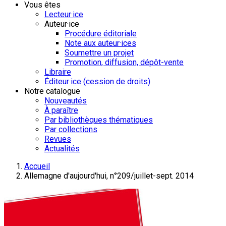
Vous êtes
Lecteur·ice
Auteur·ice
Procédure éditoriale
Note aux auteur·ices
Soumettre un projet
Promotion, diffusion, dépôt-vente
Libraire
Éditeur·ice (cession de droits)
Notre catalogue
Nouveautés
À paraître
Par bibliothèques thématiques
Par collections
Revues
Actualités
Accueil
Allemagne d'aujourd'hui, n°209/juillet-sept. 2014