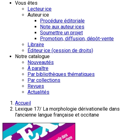
Vous êtes
Lecteur·ice
Auteur·ice
Procédure éditoriale
Note aux auteur·ices
Soumettre un projet
Promotion, diffusion, dépôt-vente
Libraire
Éditeur·ice (cession de droits)
Notre catalogue
Nouveautés
À paraître
Par bibliothèques thématiques
Par collections
Revues
Actualités
Accueil
Lexique 17/ La morphologie dérivationelle dans
l'ancienne langue française et occitane