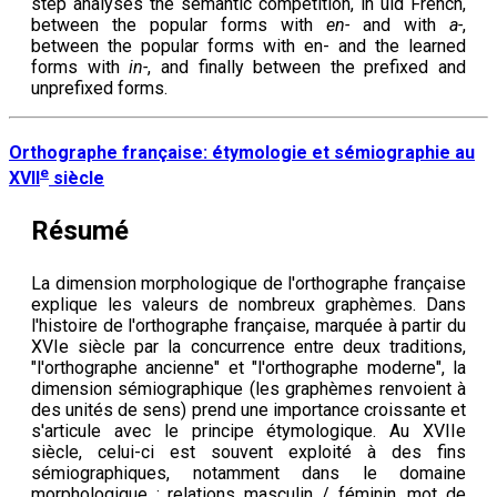
step analyses the semantic competition, in üld French,
between the popular forms with
en-
and with
a-
,
between the popular forms with en- and the learned
forms with
in-
, and finally between the prefixed and
unprefixed forms.
Orthographe française: étymologie et sémiographie au
e
XVII
siècle
Résumé
La dimension morphologique de l'orthographe française
explique les valeurs de nombreux graphèmes. Dans
l'histoire de l'orthographe française, marquée à partir du
XVIe siècle par la concurrence entre deux traditions,
"l'orthographe ancienne" et "l'orthographe moderne", la
dimension sémiographique (les graphèmes renvoient à
des unités de sens) prend une importance croissante et
s'articule avec le principe étymologique. Au XVIIe
siècle, celui-ci est souvent exploité à des fins
sémiographiques, notamment dans le domaine
morphologique : relations masculin / féminin, mot de