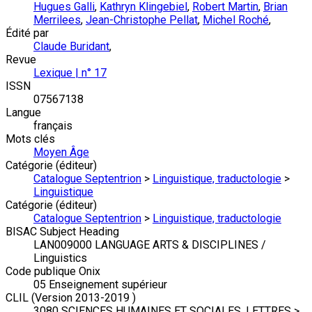
Hugues Galli
,
Kathryn Klingebiel
,
Robert Martin
,
Brian
Merrilees
,
Jean-Christophe Pellat
,
Michel Roché
,
Édité par
Claude Buridant
,
Revue
Lexique | n° 17
ISSN
07567138
Langue
français
Mots clés
Moyen Âge
Catégorie (éditeur)
Catalogue Septentrion
>
Linguistique, traductologie
>
Linguistique
Catégorie (éditeur)
Catalogue Septentrion
>
Linguistique, traductologie
BISAC Subject Heading
LAN009000 LANGUAGE ARTS & DISCIPLINES /
Linguistics
Code publique Onix
05 Enseignement supérieur
CLIL (Version 2013-2019 )
3080 SCIENCES HUMAINES ET SOCIALES, LETTRES >