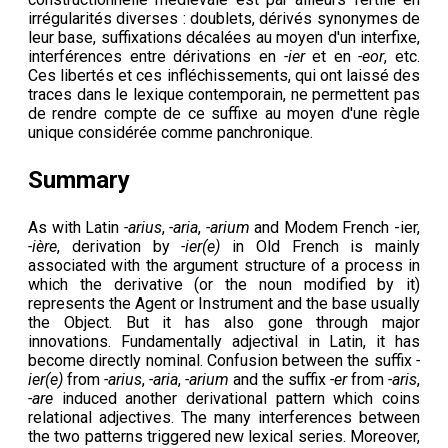
irrégularités diverses : doublets, dérivés synonymes de
leur base, suffixations décalées au moyen d'un interfixe,
interférences entre dérivations en
-ier
et en
-eor
, etc.
Ces libertés et ces infléchissements, qui ont laissé des
traces dans le lexique contemporain, ne permettent pas
de rendre compte de ce suffixe au moyen d'une règle
unique considérée comme panchronique.
Summary
As with Latin
-arius
,
-aria
,
-arium
and Modem French -ier,
-ière
, derivation by
-ier(e)
in Old French is mainly
associated with the argument structure of a process in
which the derivative (or the noun modified by it)
represents the Agent or Instrument and the base usually
the Object. But it has also gone through major
innovations. Fundamentally adjectival in Latin, it has
become directly nominal. Confusion between the suffix
-
ier(e)
from
-arius
,
-aria
,
-arium
and the suffix
-er
from
-aris
,
-are
induced another derivational pattern which coins
relational adjectives. The many interferences between
the two patterns triggered new lexical series. Moreover,