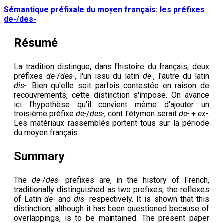
Sémantique préfixale du moyen français: les préfixes
de-/des-
Résumé
La tradition distingue, dans l'histoire du français, deux
préfixes
de-
/
des-
, l'un issu du latin
de-
, l'autre du latin
dis-
. Bien qu'elle soit parfois contestée en raison de
recouvrements, cette distinction s'impose. On avance
ici l'hypothèse qu'il convient même d'ajouter un
troisième préfixe
de-
/
des-
, dont l'étymon serait
de-
+
ex-
.
Les matériaux rassemblés portent tous sur la période
du moyen français.
Summary
The
de-
/
des-
prefixes are, in the history of French,
traditionally distinguished as two prefixes, the reflexes
of Latin
de-
and
dis-
respectively. It is shown that this
distinction, although it has been questioned because of
overlappings, is to be maintained. The present paper