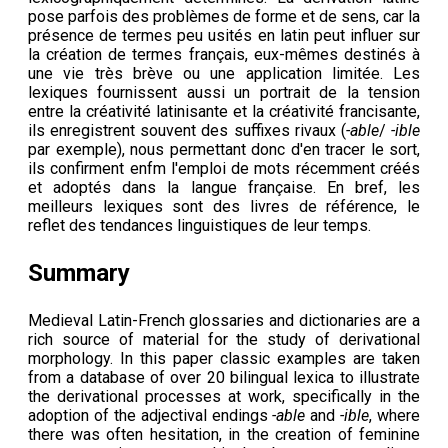
pose parfois des problèmes de forme et de sens, car la
présence de termes peu usités en latin peut influer sur
la création de termes français, eux-mêmes destinés à
une vie très brève ou une application limitée. Les
lexiques fournissent aussi un portrait de la tension
entre la créativité latinisante et la créativité francisante,
ils enregistrent souvent des suffixes rivaux (
-able
/
-ible
par exemple), nous permettant donc d'en tracer le sort,
ils confirment enfm l'emploi de mots récemment créés
et adoptés dans la langue française. En bref, les
meilleurs lexiques sont des livres de référence, le
reflet des tendances linguistiques de leur temps.
Summary
Medieval Latin-French glossaries and dictionaries are a
rich source of material for the study of derivational
morphology. In this paper classic examples are taken
from a database of over 20 bilingual lexica to illustrate
the derivational processes at work, specifically in the
adoption of the adjectival endings
-able
and
-ible
, where
there was often hesitation, in the creation of feminine