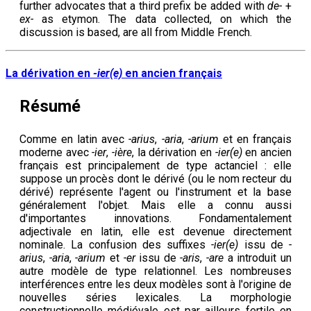
further advocates that a third prefix be added with
de-
+
ex-
as etymon. The data collected, on which the
discussion is based, are all from Middle French.
La dérivation en
-ier(e)
en ancien français
Résumé
Comme en latin avec
-arius
,
-aria
,
-arium
et en français
moderne avec
-ier
,
-ière
, la dérivation en
-ier(e)
en ancien
français est principalement de type actanciel : elle
suppose un procès dont le dérivé (ou le nom recteur du
dérivé) représente l'agent ou l'instrument et la base
généralement l'objet. Mais elle a connu aussi
d'importantes innovations. Fondamentalement
adjectivale en latin, elle est devenue directement
nominale. La confusion des suffixes
-ier(e)
issu de
-
arius
,
-aria
,
-arium
et
-er
issu de
-aris
,
-are
a introduit un
autre modèle de type relationnel. Les nombreuses
interférences entre les deux modèles sont à l'origine de
nouvelles séries lexicales. La morphologie
constructionnelle médiévale est par ailleurs fertile en