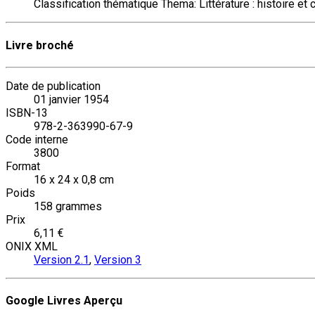
Classification thématique Thema: Littérature : histoire et c
Livre broché
Date de publication
01 janvier 1954
ISBN-13
978-2-363990-67-9
Code interne
3800
Format
16 x 24 x 0,8 cm
Poids
158 grammes
Prix
6,11 €
ONIX XML
Version 2.1
,
Version 3
Google Livres Aperçu