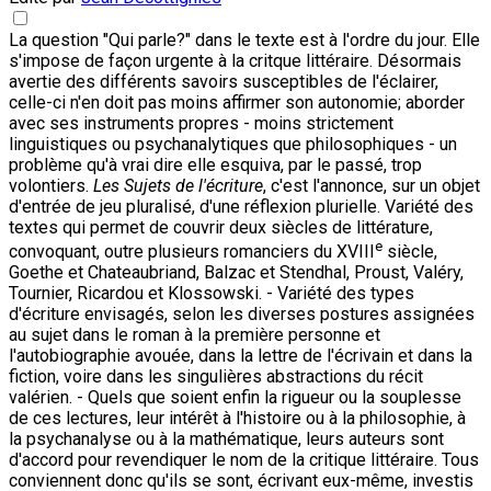
La question "Qui parle?" dans le texte est à l'ordre du jour. Elle
s'impose de façon urgente à la critque littéraire. Désormais
avertie des différents savoirs susceptibles de l'éclairer,
celle-ci n'en doit pas moins affirmer son autonomie; aborder
avec ses instruments propres - moins strictement
linguistiques ou psychanalytiques que philosophiques - un
problème qu'à vrai dire elle esquiva, par le passé, trop
volontiers.
Les Sujets de l'écriture
, c'est l'annonce, sur un objet
d'entrée de jeu pluralisé, d'une réflexion plurielle. Variété des
textes qui permet de couvrir deux siècles de littérature,
e
convoquant, outre plusieurs romanciers du XVIII
siècle,
Goethe et Chateaubriand, Balzac et Stendhal, Proust, Valéry,
Tournier, Ricardou et Klossowski. - Variété des types
d'écriture envisagés, selon les diverses postures assignées
au sujet dans le roman à la première personne et
l'autobiographie avouée, dans la lettre de l'écrivain et dans la
fiction, voire dans les singulières abstractions du récit
valérien. - Quels que soient enfin la rigueur ou la souplesse
de ces lectures, leur intérêt à l'histoire ou à la philosophie, à
la psychanalyse ou à la mathématique, leurs auteurs sont
d'accord pour revendiquer le nom de la critique littéraire. Tous
conviennent donc qu'ils se sont, écrivant eux-même, investis