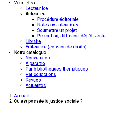
Vous êtes
Lecteur·ice
Auteur·ice
Procédure éditoriale
Note aux auteur·ices
Soumettre un projet
Promotion, diffusion, dépôt-vente
Libraire
Éditeur·ice (cession de droits)
Notre catalogue
Nouveautés
À paraître
Par bibliothèques thématiques
Par collections
Revues
Actualités
Accueil
Où est passée la justice sociale ?