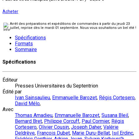
Acheter
Arrêt des préparations et expéditions de commandes à partir du jeudi 23
juillet, reprise dès le mardi 01 septembre. Nous vous souhaitons un bel été !
Spécifications
Formats
Sommaire
Spécifications
Éditeur
Presses Universitaires du Septentrion
Édité par
Ivan Sainsaulieu
,
Emmanuelle Barozet
,
Régis Cortesero
,
David Mélo
,
Avec
Thomas Amadieu
,
Emmanuelle Barozet
,
Susana Bleil
,
Bernard Bret
,
Philippe Corcuff
,
Paul Cormier
,
Régis
Cortesero
,
Olivier Cousin
,
Joseph Daher
,
Valérie
Deldrève
,
François Dubet
,
Marie Duru-Bellat
,
Işıl Erdinç
,
Frédéric Gonthier
,
Adrien Jouan
,
Sylvain Kerbourc’h
,