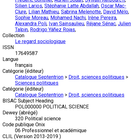
Silien Larios
,
Stéphanie Latte Abdallah
,
Oscar Mac-
Clure
,
Lilian Mathieu
,
Sabrina Melenotte
,
David Mélo
,
Sophie Moreau
,
Mohamed Nachi
,
Irène Pereira
,
Alexandra Poli
,
Ivan Sainsaulieu
,
Réjane Sénac
,
Julien
Talpin
,
Rodrigo Yáñez Rojas
,
Collection
Le regard sociologique
ISSN
17649587
Langue
français
Catégorie (éditeur)
Catalogue Septentrion
>
Droit, sciences politiques
>
Sciences politiques
Catégorie (éditeur)
Catalogue Septentrion
>
Droit, sciences politiques
BISAC Subject Heading
POL000000 POLITICAL SCIENCE
Dewey (abrégé)
320 Political science
Code publique Onix
06 Professionnel et académique
CLIL (Version 2013-2019 )