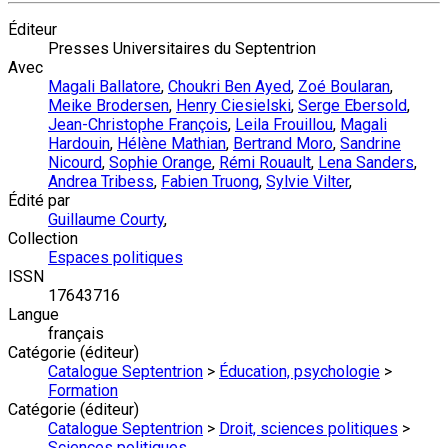
Éditeur
Presses Universitaires du Septentrion
Avec
Magali Ballatore
,
Choukri Ben Ayed
,
Zoé Boularan
,
Meike Brodersen
,
Henry Ciesielski
,
Serge Ebersold
,
Jean-Christophe François
,
Leila Frouillou
,
Magali
Hardouin
,
Hélène Mathian
,
Bertrand Moro
,
Sandrine
Nicourd
,
Sophie Orange
,
Rémi Rouault
,
Lena Sanders
,
Andrea Tribess
,
Fabien Truong
,
Sylvie Vilter
,
Édité par
Guillaume Courty
,
Collection
Espaces politiques
ISSN
17643716
Langue
français
Catégorie (éditeur)
Catalogue Septentrion
>
Éducation, psychologie
>
Formation
Catégorie (éditeur)
Catalogue Septentrion
>
Droit, sciences politiques
>
Sciences politiques