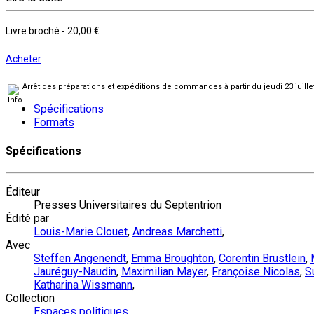
Livre broché
-
20,00 €
Acheter
Arrêt des préparations et expéditions de commandes à partir du jeudi 23 juill
Spécifications
Formats
Spécifications
Éditeur
Presses Universitaires du Septentrion
Édité par
Louis-Marie Clouet
,
Andreas Marchetti
,
Avec
Steffen Angenendt
,
Emma Broughton
,
Corentin Brustlein
,
Jauréguy-Naudin
,
Maximilian Mayer
,
Françoise Nicolas
,
S
Katharina Wissmann
,
Collection
Espaces politiques