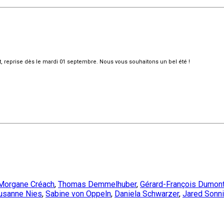
et, reprise dès le mardi 01 septembre. Nous vous souhaitons un bel été !
Morgane Créach
,
Thomas Demmelhuber
,
Gérard-François Dumon
usanne Nies
,
Sabine von Oppeln
,
Daniela Schwarzer
,
Jared Sonn