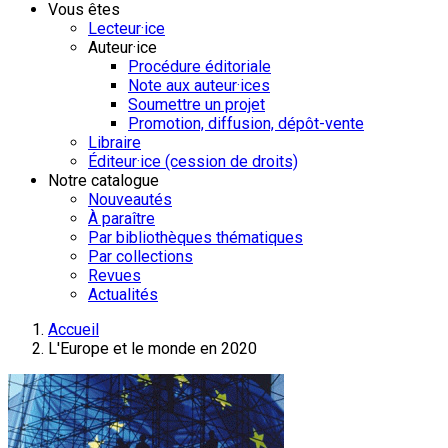
Vous êtes
Lecteur·ice
Auteur·ice
Procédure éditoriale
Note aux auteur·ices
Soumettre un projet
Promotion, diffusion, dépôt-vente
Libraire
Éditeur·ice (cession de droits)
Notre catalogue
Nouveautés
À paraître
Par bibliothèques thématiques
Par collections
Revues
Actualités
Accueil
L'Europe et le monde en 2020