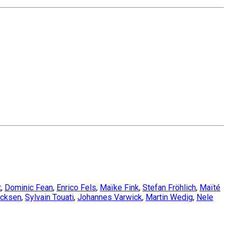
t
,
Dominic Fean
,
Enrico Fels
,
Maïke Fink
,
Stefan Fröhlich
,
Maïté
icksen
,
Sylvain Touati
,
Johannes Varwick
,
Martin Wedig
,
Nele