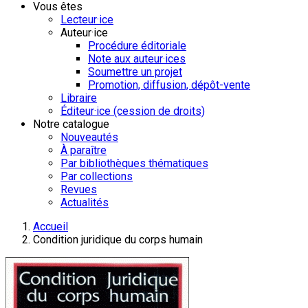
Vous êtes
Lecteur·ice
Auteur·ice
Procédure éditoriale
Note aux auteur·ices
Soumettre un projet
Promotion, diffusion, dépôt-vente
Libraire
Éditeur·ice (cession de droits)
Notre catalogue
Nouveautés
À paraître
Par bibliothèques thématiques
Par collections
Revues
Actualités
Accueil
Condition juridique du corps humain