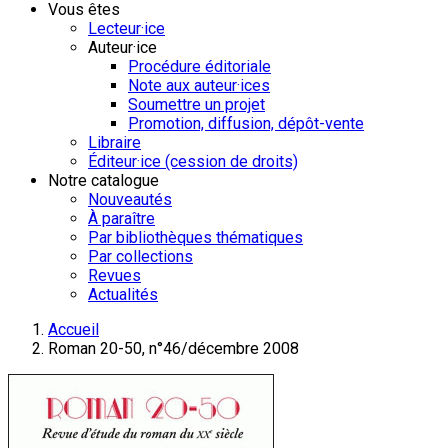
Vous êtes
Lecteur·ice
Auteur·ice
Procédure éditoriale
Note aux auteur·ices
Soumettre un projet
Promotion, diffusion, dépôt-vente
Libraire
Éditeur·ice (cession de droits)
Notre catalogue
Nouveautés
À paraître
Par bibliothèques thématiques
Par collections
Revues
Actualités
Accueil
Roman 20-50, n°46/décembre 2008