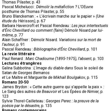
Thomas Pilaster, p. 43
Pascal Michelucci :
Démolir la métafiction ?
L’OEuvre
posthume de Thomas Pilaster, p. 55
Bruno Blanckeman : « L’écrivain marche sur le papier »
(Une
étude du
Hérisson
)
, p. 67
Barbara Havercroft et Pascal Riendeau :
Les jeux intertextuels
d’Éric Chevillard ou comment (faire)
Démolir Nisard
par lui-
même
, p. 77
Alain Schaffner : Démolir Nisard
. Variations sur la mort de
l’auteur
, p. 91
Pascal Riendeau :
Bibliographie d’Éric Chevillard
, p. 101
La revie littéraire
Paul Renard :
Marc Chadourne (1895-1975), l’absent
, p. 103
Lectures étrangères
Galina Subbotina :
L’image du diable dans
Sous le soleil de
Satan
de Georges Bernanos
et
Le Maître et Marguerite
de Mikhaïl Boulgakov
, p. 115
Romans 20-50
James Brydon : « Cette autre guerre qui s’appelle la paix »
:
Le Sang des autres
de Beauvoir et
Les Épées
de Nimier
, p.
123
Sylvie Thorel-Cailleteau :
Georges Perec : la preuve de la
poésie par le désastre
, p. 135
Romans contemporains