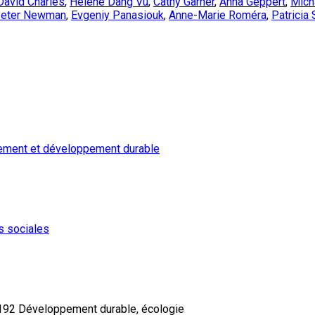
David Charles
,
Hélène Dang Vu
,
Cathy Garner
,
Anna Geppert
,
Mich
eter Newman
,
Evgeniy Panasiouk
,
Anne-Marie Roméra
,
Patricia
ement et développement durable
s sociales
2 Développement durable, écologie