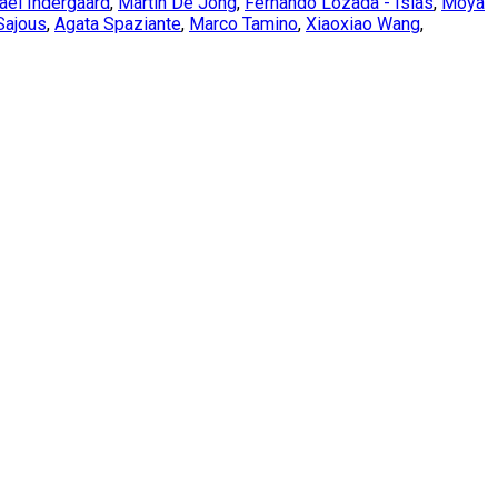
ael Indergaard
,
Martin De Jong
,
Fernando Lozada - Islas
,
Moya
 Sajous
,
Agata Spaziante
,
Marco Tamino
,
Xiaoxiao Wang
,