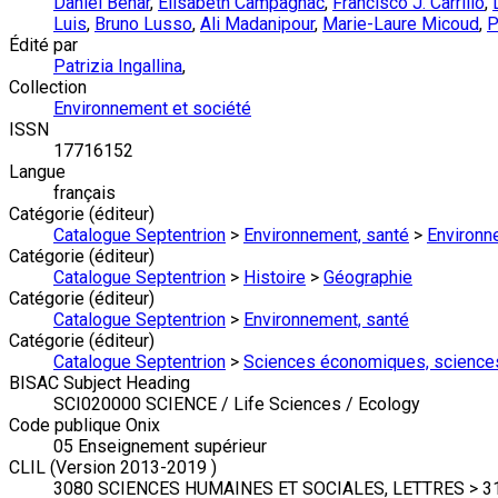
Daniel Béhar
,
Elisabeth Campagnac
,
Francisco J. Carrillo
,
Luis
,
Bruno Lusso
,
Ali Madanipour
,
Marie-Laure Micoud
,
P
Édité par
Patrizia Ingallina
,
Collection
Environnement et société
ISSN
17716152
Langue
français
Catégorie (éditeur)
Catalogue Septentrion
>
Environnement, santé
>
Environn
Catégorie (éditeur)
Catalogue Septentrion
>
Histoire
>
Géographie
Catégorie (éditeur)
Catalogue Septentrion
>
Environnement, santé
Catégorie (éditeur)
Catalogue Septentrion
>
Sciences économiques, science
BISAC Subject Heading
SCI020000 SCIENCE / Life Sciences / Ecology
Code publique Onix
05 Enseignement supérieur
CLIL (Version 2013-2019 )
3080 SCIENCES HUMAINES ET SOCIALES, LETTRES > 319