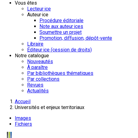
Vous êtes
Lecteur·ice
Auteur·ice
Procédure éditoriale
Note aux auteur·ices
Soumettre un projet
Promotion, diffusion, dépôt-vente
Libraire
Éditeur·ice (cession de droits)
Notre catalogue
Nouveautés
À paraître
Par bibliothèques thématiques
Par collections
Revues
Actualités
Accueil
Universités et enjeux territoriaux
Images
Fichiers