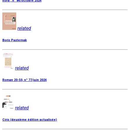
nord', n° 84/octobre 2024
related
Boris Pasternak
related
Roman 20-50, n° 77/juin 2024
related
Ciris (deuxième édition actualisée)