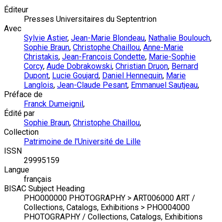
Éditeur
Presses Universitaires du Septentrion
Avec
Sylvie Astier
,
Jean-Marie Blondeau
,
Nathalie Boulouch
,
Sophie Braun
,
Christophe Chaillou
,
Anne-Marie
Christakis
,
Jean-François Condette
,
Marie-Sophie
Corcy
,
Aude Dobrakowski
,
Christian Druon
,
Bernard
Dupont
,
Lucie Goujard
,
Daniel Hennequin
,
Marie
Langlois
,
Jean-Claude Pesant
,
Emmanuel Sautjeau
,
Préface de
Franck Dumeignil
,
Édité par
Sophie Braun
,
Christophe Chaillou
,
Collection
Patrimoine de l'Université de Lille
ISSN
29995159
Langue
français
BISAC Subject Heading
PHO000000 PHOTOGRAPHY > ART006000 ART /
Collections, Catalogs, Exhibitions > PHO004000
PHOTOGRAPHY / Collections, Catalogs, Exhibitions