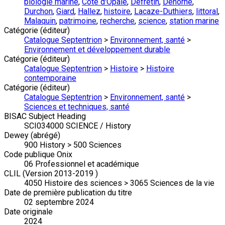
biologie marine
,
Côté d'Opale
,
Defretin
,
Dehorne
,
Durchon
,
Giard
,
Hallez
,
histoire
,
Lacaze-Duthiers
,
littoral
,
Malaquin
,
patrimoine
,
recherche
,
science
,
station marine
Catégorie (éditeur)
Catalogue Septentrion
>
Environnement, santé
>
Environnement et développement durable
Catégorie (éditeur)
Catalogue Septentrion
>
Histoire
>
Histoire
contemporaine
Catégorie (éditeur)
Catalogue Septentrion
>
Environnement, santé
>
Sciences et techniques, santé
BISAC Subject Heading
SCI034000 SCIENCE / History
Dewey (abrégé)
900 History > 500 Sciences
Code publique Onix
06 Professionnel et académique
CLIL (Version 2013-2019 )
4050 Histoire des sciences > 3065 Sciences de la vie
Date de première publication du titre
02 septembre 2024
Date originale
2024