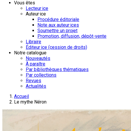
Vous êtes
Lecteur·ice
Auteur·ice
Procédure éditoriale
Note aux auteur·ices
Soumettre un projet
Promotion, diffusion, dépôt-vente
Libraire
Éditeur·ice (cession de droits)
Notre catalogue
Nouveautés
À paraître
Par bibliothèques thématiques
Par collections
Revues
Actualités
Accueil
Le mythe Néron