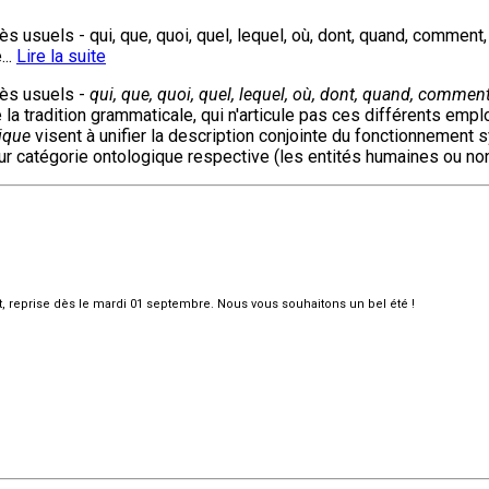
 usuels - qui, que, quoi, quel, lequel, où, dont, quand, commen
...
Lire la suite
rès usuels -
qui, que, quoi, quel, lequel, où, dont, quand, comm
 la tradition grammaticale, qui n'articule pas ces différents emplo
ique
visent à unifier la description conjointe du fonctionnemen
catégorie ontologique respective (les entités humaines ou non hu
et, reprise dès le mardi 01 septembre. Nous vous souhaitons un bel été !