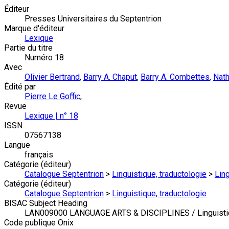
Éditeur
Presses Universitaires du Septentrion
Marque d'éditeur
Lexique
Partie du titre
Numéro 18
Avec
Olivier Bertrand
,
Barry A. Chaput
,
Barry A. Combettes
,
Nath
Édité par
Pierre Le Goffic
,
Revue
Lexique | n° 18
ISSN
07567138
Langue
français
Catégorie (éditeur)
Catalogue Septentrion
>
Linguistique, traductologie
>
Lin
Catégorie (éditeur)
Catalogue Septentrion
>
Linguistique, traductologie
BISAC Subject Heading
LAN009000 LANGUAGE ARTS & DISCIPLINES / Linguisti
Code publique Onix