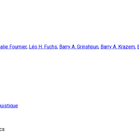
alie Fournier
,
Léo H. Fuchs
,
Barry A. Grinshpun
,
Barry A. Krazem
,
guistique
cs