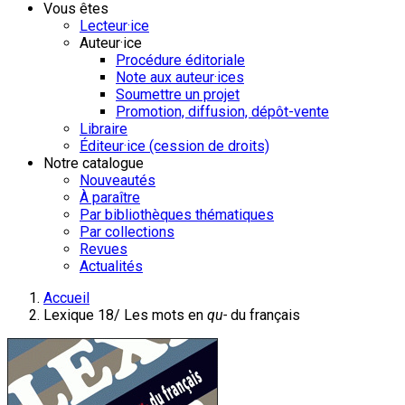
Vous êtes
Lecteur·ice
Auteur·ice
Procédure éditoriale
Note aux auteur·ices
Soumettre un projet
Promotion, diffusion, dépôt-vente
Libraire
Éditeur·ice (cession de droits)
Notre catalogue
Nouveautés
À paraître
Par bibliothèques thématiques
Par collections
Revues
Actualités
Accueil
Lexique 18/ Les mots en
qu-
du français