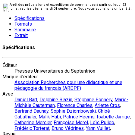
Arrêt des préparations et expéditions de commandes à partir du jeudi 23
juillet, reprise dès le mardi 01 septembre. Nous vous souhaitons un bel été !
Spécifications
Formats
Sommaire
Extrait
Spécifications
Éditeur
Presses Universitaires du Septentrion
Marque d'éditeur
Association Recherches pour une didactique et une
pédagogie du français (ARDPF)
Avec
Daniel Bart
,
Delphine Blazin
,
Stéphane Bonnéry
,
Marie-
Michèle Cauterman
,
Florence Charles
,
Arlette Cros
,
Bertrand Daunay
,
Sophie Dziombowski
,
Chloé
Gabathuler
,
Malik Habi
,
Patrice Heems
,
Isabelle Jarrige
,
Catherine Mercier
,
Françoise Morel
,
Loïc Pulido
,
Frédéric Torterat
,
Bruno Védrines
,
Yann Vuillet
,
Revue