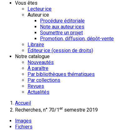
Vous êtes
Lecteur·ice
Auteur·ice
Procédure éditoriale
Note aux auteur·ices
Soumettre un projet
Promotion, diffusion, dépôt-vente
Libraire
Éditeur·ice (cession de droits)
Notre catalogue
Nouveautés
À paraître
Par bibliothèques thématiques
Par collections
Revues
Actualités
Accueil
er
Recherches, n° 70/1
semestre 2019
Images
Fichiers