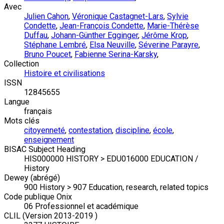
Avec
Julien Cahon
,
Véronique Castagnet-Lars
,
Sylvie
Condette
,
Jean-François Condette
,
Marie-Thérèse
Duffau
,
Johann-Günther Egginger
,
Jérôme Krop
,
Stéphane Lembré
,
Elsa Neuville
,
Séverine Parayre
,
Bruno Poucet
,
Fabienne Serina-Karsky
,
Collection
Histoire et civilisations
ISSN
12845655
Langue
français
Mots clés
citoyenneté
,
contestation
,
discipline
,
école
,
enseignement
BISAC Subject Heading
HIS000000 HISTORY > EDU016000 EDUCATION /
History
Dewey (abrégé)
900 History > 907 Education, research, related topics
Code publique Onix
06 Professionnel et académique
CLIL (Version 2013-2019 )