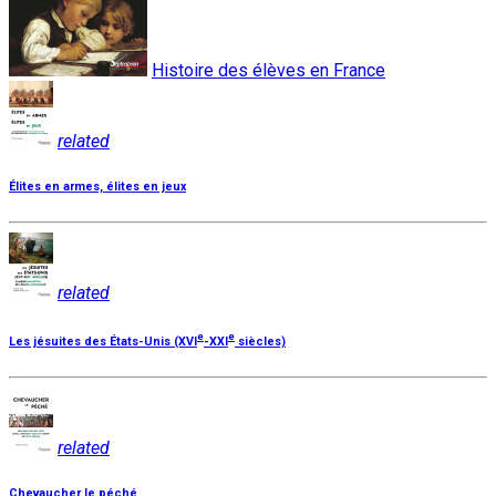
Histoire des élèves en France
related
Élites en armes, élites en jeux
related
e
e
Les jésuites des États-Unis (XVI
-XXI
siècles)
related
Chevaucher le péché