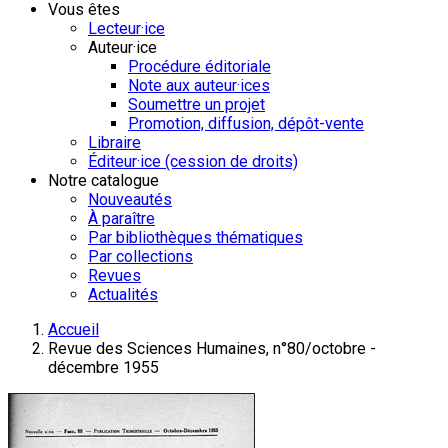
Vous êtes
Lecteur·ice
Auteur·ice
Procédure éditoriale
Note aux auteur·ices
Soumettre un projet
Promotion, diffusion, dépôt-vente
Libraire
Éditeur·ice (cession de droits)
Notre catalogue
Nouveautés
À paraître
Par bibliothèques thématiques
Par collections
Revues
Actualités
Accueil
Revue des Sciences Humaines, n°80/octobre -
décembre 1955