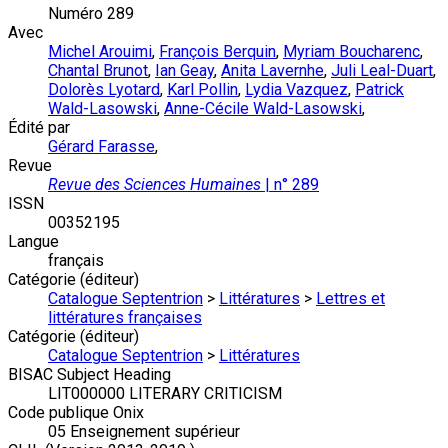
Numéro 289
Avec
Michel Arouimi
,
François Berquin
,
Myriam Boucharenc
,
Chantal Brunot
,
Ian Geay
,
Anita Lavernhe
,
Juli Leal-Duart
,
Dolorès Lyotard
,
Karl Pollin
,
Lydia Vazquez
,
Patrick
Wald-Lasowski
,
Anne-Cécile Wald-Lasowski
,
Édité par
Gérard Farasse
,
Revue
Revue des Sciences Humaines
| n° 289
ISSN
00352195
Langue
français
Catégorie (éditeur)
Catalogue Septentrion
>
Littératures
>
Lettres et
littératures françaises
Catégorie (éditeur)
Catalogue Septentrion
>
Littératures
BISAC Subject Heading
LIT000000 LITERARY CRITICISM
Code publique Onix
05 Enseignement supérieur