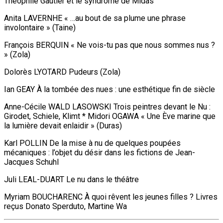
Théophile Gautier et le syndrome de Midas
Anita LAVERNHE « …au bout de sa plume une phrase
involontaire » (Taine)
François BERQUIN « Ne vois-tu pas que nous sommes nus ?
» (Zola)
Dolorès LYOTARD Pudeurs (Zola)
Ian GEAY À la tombée des nues : une esthétique fin de siècle
Anne-Cécile WALD LASOWSKI Trois peintres devant le Nu :
Girodet, Schiele, Klimt * Midori OGAWA « Une Ève marine que
la lumière devait enlaidir » (Duras)
Karl POLLIN De la mise à nu de quelques poupées
mécaniques : l’objet du désir dans les fictions de Jean-
Jacques Schuhl
Juli LEAL-DUART Le nu dans le théâtre
Myriam BOUCHARENC À quoi rêvent les jeunes filles ? Livres
reçus Donato Sperduto, Martine Wa