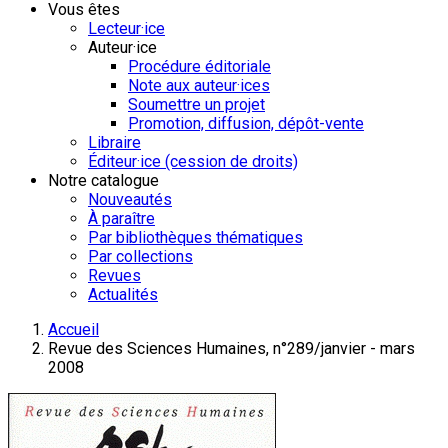
Vous êtes
Lecteur·ice
Auteur·ice
Procédure éditoriale
Note aux auteur·ices
Soumettre un projet
Promotion, diffusion, dépôt-vente
Libraire
Éditeur·ice (cession de droits)
Notre catalogue
Nouveautés
À paraître
Par bibliothèques thématiques
Par collections
Revues
Actualités
Accueil
Revue des Sciences Humaines, n°289/janvier - mars
2008