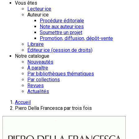
Vous êtes
Lecteur·ice
Auteur·ice
Procédure éditoriale
Note aux auteur·ices
Soumettre un projet
Promotion, diffusion, dépôt-vente
Libraire
Éditeur·ice (cession de droits)
Notre catalogue
Nouveautés
À paraître
Par bibliothèques thématiques
Par collections
Revues
Actualités
Accueil
Piero Della Francesca par trois fois