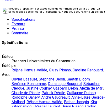
Arrêt des préparations et expéditions de commandes à partir du jeudi 23
juillet, reprise dès le mardi 01 septembre. Nous vous souhaitons un bel été !
Spécifications
Formats
Presse
Sommaire
Spécifications
Éditeur
Presses Universitaires du Septentrion
Édité par
Réjane Hamus-Vallée
,
Giusy Pisano
,
Caroline Renouard
,
Avec
Olivier Bassuet
,
Stéphane Bedin
,
Gaëtan Bloom
,
Bérénice Bonhomme
,
Dominique Bougerol
,
Sébastien
Clergue
,
Justine Coulmy
,
Gaspard Delon
,
Alexia de Mari
,
Claude de Piante
,
Patrick Désile
,
Guillaume Dulong
,
Rodolphe Gahéry
,
André Gaudreault
,
Anne-Laure George-
Molland
,
Réjane Hamus-Vallée
,
Esther Jacopin
,
Kira
Kitsopanidou
,
Pascal Laurent
,
Giusy Pisano
,
Cédric