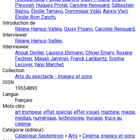
Plessiet
,
Hugues Protat
,
Caroline Renouard
,
Sébastien
Bazou
,
Élodie Tamayo
,
Dominique Vidal
,
Alexis Vieil
,
Élodie Boin Zanchi
,
Introduction de
Réjane Hamus-Vallée
,
Giusy Pisano
,
Caroline Renouard
,
Interviewer
Réjane Hamus-Vallée
,
Interviewee
Anouk Deiller
,
Laurens Ehrmann
,
Olivier Emery
,
Roxane
Fechner
,
Magali Jammet
,
Franck Lambertz
,
Sophie
Lecuyer
,
Yann Marchet
,
Collection
Arts du spectacle - Images et sons
ISSN
19554893
Langue
français
Mots clés
art trompeur
,
effet spécial
,
effet visuel
,
machine
,
magie
,
médias
,
numérique
,
technologie
,
trucage
,
trucs au
cinéma
Catégorie (éditeur)
Catalogue Septentrion
>
Arts
>
Cinéma, images et sons