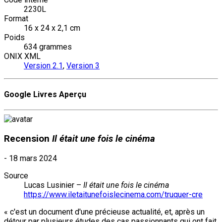
2230L
Format
16 x 24 x 2,1 cm
Poids
634 grammes
ONIX XML
Version 2.1
,
Version 3
Google Livres Aperçu
Recension
Il était une fois le cinéma
-
18 mars 2024
Source
Lucas Lusinier –
Il était une fois le cinéma
https://www.iletaitunefoislecinema.com/truquer-cre
« c'est un document d'une précieuse actualité, et, après un
détour par plusieurs études des cas passionnants qui ont fait