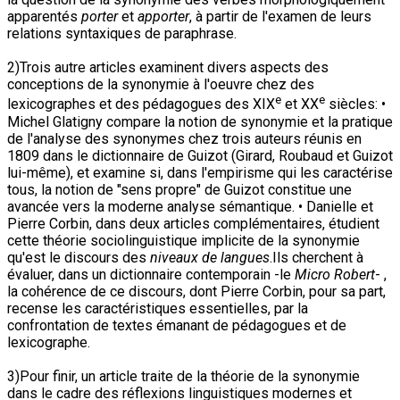
apparentés
porter
et
apporter
, à partir de l'examen de leurs
relations syntaxiques de paraphrase.
2)Trois autre articles examinent divers aspects des
conceptions de la synonymie à l'oeuvre chez des
e
e
lexicographes et des pédagogues des XIX
et XX
siècles: •
Michel Glatigny compare la notion de synonymie et la pratique
de l'analyse des synonymes chez trois auteurs réunis en
1809 dans le dictionnaire de Guizot (Girard, Roubaud et Guizot
lui-même), et examine si, dans l'empirisme qui les caractérise
tous, la notion de "sens propre" de Guizot constitue une
avancée vers la moderne analyse sémantique. • Danielle et
Pierre Corbin, dans deux articles complémentaires, étudient
cette théorie sociolinguistique implicite de la synonymie
qu'est le discours des
niveaux de langues
.Ils cherchent à
évaluer, dans un dictionnaire contemporain -le
Micro Robert
- ,
la cohérence de ce discours, dont Pierre Corbin, pour sa part,
recense les caractéristiques essentielles, par la
confrontation de textes émanant de pédagogues et de
lexicographe.
3)Pour finir, un article traite de la théorie de la synonymie
dans le cadre des réflexions linguistiques modernes et