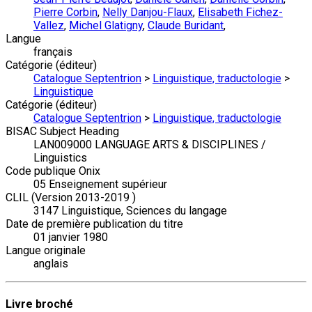
Pierre Corbin
,
Nelly Danjou-Flaux
,
Elisabeth Fichez-
Vallez
,
Michel Glatigny
,
Claude Buridant
,
Langue
français
Catégorie (éditeur)
Catalogue Septentrion
>
Linguistique, traductologie
>
Linguistique
Catégorie (éditeur)
Catalogue Septentrion
>
Linguistique, traductologie
BISAC Subject Heading
LAN009000 LANGUAGE ARTS & DISCIPLINES /
Linguistics
Code publique Onix
05 Enseignement supérieur
CLIL (Version 2013-2019 )
3147 Linguistique, Sciences du langage
Date de première publication du titre
01 janvier 1980
Langue originale
anglais
Livre broché