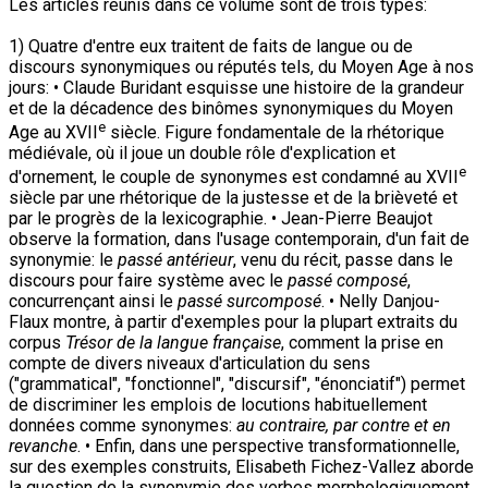
Les articles réunis dans ce volume sont de trois types:
1) Quatre d'entre eux traitent de faits de langue ou de
discours synonymiques ou réputés tels, du Moyen Age à nos
jours: • Claude Buridant esquisse une histoire de la grandeur
et de la décadence des binômes synonymiques du Moyen
e
Age au XVII
siècle. Figure fondamentale de la rhétorique
médiévale, où il joue un double rôle d'explication et
e
d'ornement, le couple de synonymes est condamné au XVII
siècle par une rhétorique de la justesse et de la brièveté et
par le progrès de la lexicographie. • Jean-Pierre Beaujot
observe la formation, dans l'usage contemporain, d'un fait de
synonymie: le
passé antérieur
, venu du récit, passe dans le
discours pour faire système avec le
passé composé
,
concurrençant ainsi le
passé surcomposé
. • Nelly Danjou-
Flaux montre, à partir d'exemples pour la plupart extraits du
corpus
Trésor de la langue française
, comment la prise en
compte de divers niveaux d'articulation du sens
("grammatical", "fonctionnel", "discursif", "énonciatif") permet
de discriminer les emplois de locutions habituellement
données comme synonymes:
au contraire, par contre et en
revanche
. • Enfin, dans une perspective transformationnelle,
sur des exemples construits, Elisabeth Fichez-Vallez aborde
la question de la synonymie des verbes morphologiquement