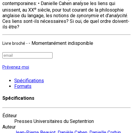
contemporaines: • Danielle Cahen analyse les liens qui
e
unissent, au XX
siècle, pour tout courant de la philosophie
anglaise du langage, les notions de
synonymie
et d'
analycité
.
Ces liens sont-ils nécessaires? Si oui, de quel ordre doivent-
ils être?
- Momentanément indisponible
Livre broché
-
Prévenez-moi
Spécifications
Formats
Spécifications
Éditeur
Presses Universitaires du Septentrion
Auteur
Jean-Pierre Beaujot
,
Danièle Cahen
,
Danielle Corbin
,