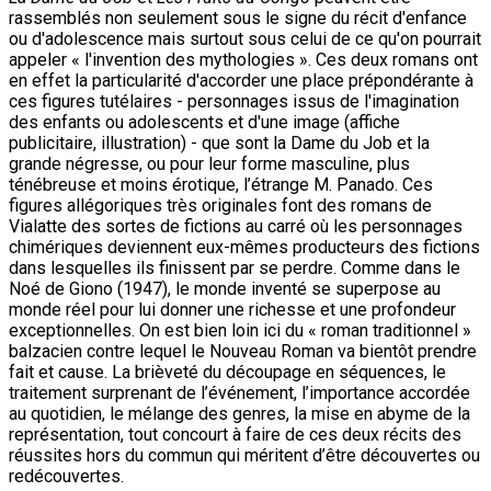
rassemblés non seulement sous le signe du récit d'enfance
ou d'adolescence mais surtout sous celui de ce qu'on pourrait
appeler « l'invention des mythologies ». Ces deux romans ont
en effet la particularité d'accorder une place prépondérante à
ces figures tutélaires - personnages issus de l'imagination
des enfants ou adolescents et d'une image (affiche
publicitaire, illustration) - que sont la Dame du Job et la
grande négresse, ou pour leur forme masculine, plus
ténébreuse et moins érotique, l’étrange M. Panado. Ces
figures allégoriques très originales font des romans de
Vialatte des sortes de fictions au carré où les personnages
chimériques deviennent eux-mêmes producteurs des fictions
dans lesquelles ils finissent par se perdre. Comme dans le
Noé de Giono (1947), le monde inventé se superpose au
monde réel pour lui donner une richesse et une profondeur
exceptionnelles. On est bien loin ici du « roman traditionnel »
balzacien contre lequel le Nouveau Roman va bientôt prendre
fait et cause. La brièveté du découpage en séquences, le
traitement surprenant de l’événement, l’importance accordée
au quotidien, le mélange des genres, la mise en abyme de la
représentation, tout concourt à faire de ces deux récits des
réussites hors du commun qui méritent d’être découvertes ou
redécouvertes.