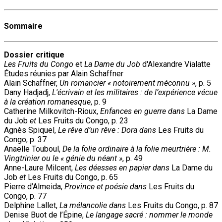
Sommaire
Dossier critique
Les Fruits du Congo
et
La Dame du Job
d'Alexandre Vialatte
Études réunies par Alain Schaffner
Alain Schaffner,
Un romancier « notoirement méconnu »
, p. 5
Dany Hadjadj,
L'écrivain et les militaires : de l’expérience vécue
à la création romanesque
, p. 9
Catherine Milkovitch-Rioux,
Enfances en guerre dans
La Dame
du Job
et
Les Fruits du Congo, p. 23
Agnès Spiquel,
Le rêve d’un rêve : Dora dans
Les Fruits du
Congo, p. 37
Anaëlle Touboul,
De la folie ordinaire à la folie meurtrière : M.
Vingtrinier ou le « génie du néant »
, p. 49
Anne-Laure Milcent,
Les déesses en papier dans
La Dame du
Job
et
Les Fruits du Congo, p. 65
Pierre d’Almeida,
Province et poésie dans
Les Fruits du
Congo, p. 77
Delphine Lallet,
La mélancolie dans
Les Fruits du Congo, p. 87
Denise Buot de l’Épine,
Le langage sacré : nommer le monde