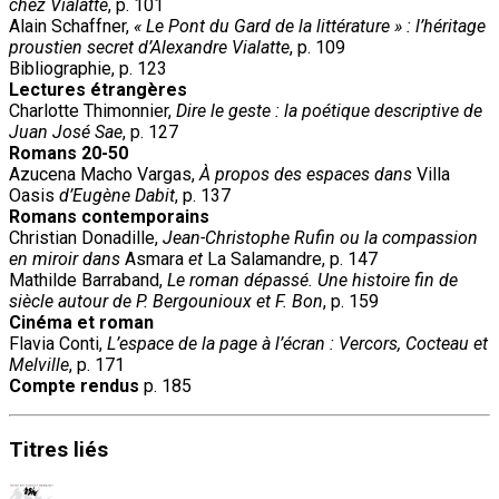
chez Vialatte
, p. 101
Alain Schaffner,
« Le Pont du Gard de la littérature » : l’héritage
proustien secret d’Alexandre Vialatte
, p. 109
Bibliographie, p. 123
Lectures étrangères
Charlotte Thimonnier,
Dire le geste : la poétique descriptive de
Juan José Sae
, p. 127
Romans 20-50
Azucena Macho Vargas,
À propos des espaces dans
Villa
Oasis
d’Eugène Dabit
, p. 137
Romans contemporains
Christian Donadille,
Jean-Christophe Rufin ou la compassion
en miroir dans
Asmara
et
La Salamandre, p. 147
Mathilde Barraband,
Le roman dépassé. Une histoire fin de
siècle autour de P. Bergounioux et F. Bon
, p. 159
Cinéma et roman
Flavia Conti,
L’espace de la page à l’écran : Vercors, Cocteau et
Melville
, p. 171
Compte rendus
p. 185
Titres
liés