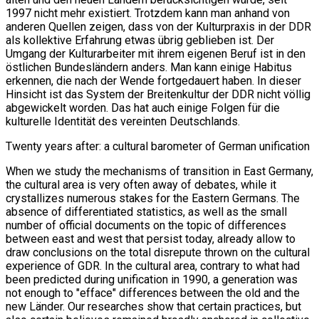
1997 nicht mehr existiert. Trotzdem kann man anhand von
anderen Quellen zeigen, dass von der Kulturpraxis in der DDR
als kollektive Erfahrung etwas übrig geblieben ist. Der
Umgang der Kulturarbeiter mit ihrem eigenen Beruf ist in den
östlichen Bundesländern anders. Man kann einige Habitus
erkennen, die nach der Wende fortgedauert haben. In dieser
Hinsicht ist das System der Breitenkultur der DDR nicht völlig
abgewickelt worden. Das hat auch einige Folgen für die
kulturelle Identität des vereinten Deutschlands.
Twenty years after: a cultural barometer of German unification
When we study the mechanisms of transition in East Germany,
the cultural area is very often away of debates, while it
crystallizes numerous stakes for the Eastern Germans. The
absence of differentiated statistics, as well as the small
number of official documents on the topic of differences
between east and west that persist today, already allow to
draw conclusions on the total disrepute thrown on the cultural
experience of GDR. In the cultural area, contrary to what had
been predicted during unification in 1990, a generation was
not enough to "efface" differences between the old and the
new Länder. Our researches show that certain practices, but