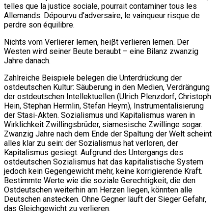
telles que la justice sociale, pourrait contaminer tous les
Allemands. Dépourvu d’adversaire, le vainqueur risque de
perdre son équilibre.
Nichts vom Verlierer lernen, heiβt verlieren lernen. Der
Westen wird seiner Beute beraubt – eine Bilanz zwanzig
Jahre danach.
Zahlreiche Beispiele belegen die Unterdrückung der
ostdeutschen Kultur: Säuberung in den Medien, Verdrängung
der ostdeutschen Intellektuellen (Ulrich Plenzdorf, Christoph
Hein, Stephan Hermlin, Stefan Heym), Instrumentalisierung
der Stasi-Akten. Sozialismus und Kapitalismus waren in
Wirklichkeit Zwillingsbrüder, siamesische Zwillinge sogar.
Zwanzig Jahre nach dem Ende der Spaltung der Welt scheint
alles klar zu sein: der Sozialismus hat verloren, der
Kapitalismus gesiegt. Aufgrund des Untergangs des
ostdeutschen Sozialismus hat das kapitalistische System
jedoch kein Gegengewicht mehr, keine korrigierende Kraft.
Bestimmte Werte wie die soziale Gerechtigkeit, die den
Ostdeutschen weiterhin am Herzen liegen, könnten alle
Deutschen anstecken. Ohne Gegner läuft der Sieger Gefahr,
das Gleichgewicht zu verlieren.