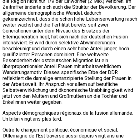
die Region nicht nur 1/9 der Einwohner (2 Mio.) verloren. Im
Zeitraffer änderte sich auch die Struktur der Bevölkerung. Der
allgemeine demographische Wandel, dadurch
gekennzeichnet, dass die schon hohe Lebenserwartung rasch
weiter wächst und die Fertilität bereits seit zwei
Generationen unter dem Niveau des Ersatzes der
Elterngeneration liegt, hat sich nach der deutschen Fusion
intensiviert. Er wird durch selektive Abwanderungen
beschleunigt und durch einen sehr hohe Anteil junger, hoch
qualifizierter Personen dominiert. Eine weltweite
Besonderheit der ostdeutschen Migration ist ein
überproportionaler Anteil Frauen mit arbeitsweltlichem
Wanderungsmotiv. Dieses spezifische Erbe der DDR
reflektiert die damalige emanzipierte Stellung der Frauen in
der Arbeitswelt. Ihr Anspruch vor allem auf berufliche
Selbstverwirklichung und ökonomische Unabhängigkeit wird
jetzt von den Müttern und Großmüttern an die Töchter und
Enkelinnen weiter gegeben.
Aspects démographiques régionaux de la fusion allemande.
Un bilan vingt ans plus tard.
Outre le changement politique, économique et social,
l'Allemagne de l’Est traverse aussi depuis vingt ans une