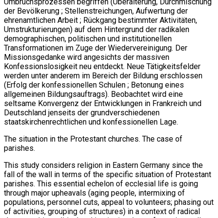
Umbruchsprozessen begriffen (Überalterung, Durchmischung
der Bevölkerung ; Stellenstreichungen, Aufwertung der
ehrenamtlichen Arbeit ; Rückgang bestimmter Aktivitäten,
Umstrukturierungen) auf dem Hintergrund der radikalen
demographischen, politischen und institutionellen
Transformationen im Zuge der Wiedervereinigung. Der
Missionsgedanke wird angesichts der massiven
Konfessionslosigkeit neu entdeckt. Neue Tätigkeitsfelder
werden unter anderem im Bereich der Bildung erschlossen
(Erfolg der konfessionellen Schulen ; Betonung eines
allgemeinen Bildungsauftrags). Beobachtet wird eine
seltsame Konvergenz der Entwicklungen in Frankreich und
Deutschland jenseits der grundverschiedenen
staatskirchenrechtlichen und konfessionellen Lage.
The situation in the Protestant churches. The case of
parishes.
This study considers religion in Eastern Germany since the
fall of the wall in terms of the specific situation of Protestant
parishes. This essential echelon of ecclesial life is going
through major upheavals (aging people, intermixing of
populations, personnel cuts, appeal to volunteers; phasing out
of activities, grouping of structures) in a context of radical