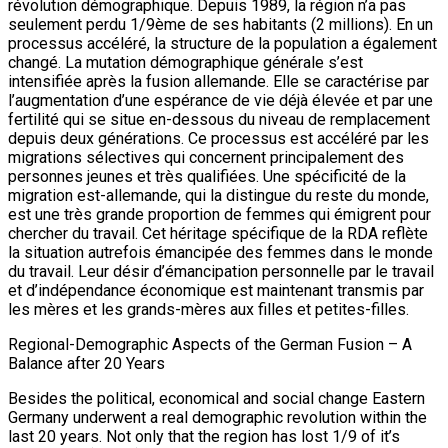
révolution démographique. Depuis 1989, la région n’a pas
seulement perdu 1/9ème de ses habitants (2 millions). En un
processus accéléré, la structure de la population a également
changé. La mutation démographique générale s’est
intensifiée après la fusion allemande. Elle se caractérise par
l’augmentation d’une espérance de vie déjà élevée et par une
fertilité qui se situe en-dessous du niveau de remplacement
depuis deux générations. Ce processus est accéléré par les
migrations sélectives qui concernent principalement des
personnes jeunes et très qualifiées. Une spécificité de la
migration est-allemande, qui la distingue du reste du monde,
est une très grande proportion de femmes qui émigrent pour
chercher du travail. Cet héritage spécifique de la RDA reflète
la situation autrefois émancipée des femmes dans le monde
du travail. Leur désir d’émancipation personnelle par le travail
et d’indépendance économique est maintenant transmis par
les mères et les grands-mères aux filles et petites-filles.
Regional-Demographic Aspects of the German Fusion – A
Balance after 20 Years
Besides the political, economical and social change Eastern
Germany underwent a real demographic revolution within the
last 20 years. Not only that the region has lost 1/9 of it’s