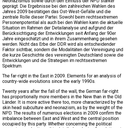
Neonazismus sowie durch den Einfluss der NPD stärker
geprägt. Die Ergebnisse bei den zahlreichen Wahlen des
Jahres 2009 bestätigen das Ost-West-Gefälle und die
zentrale Rolle dieser Partei. Sowohl beim rechtsextremen
Personenpotential als auch bei den Wahlen kann die aktuelle
Situation im Rahmen der Detailanalyse und aufgrund der
Berücksichtigung der Entwicklungen seit Anfang der 90er
Jahre eingeschätzt und in ihrem Zusammenhang gesehen
werden. Nicht das Erbe der DDR wird als entscheidender
Faktor sichtbar, sondern die Modalitäten der Vereinigung und
die kurze Geschichte des vereinigten Deutschland sowie die
Entwicklungen und die Strategien im rechtsextremen
Spektrum.
The far-right in the East in 2009. Elements for an analysis of
country-wide evolutions since the early 1990s.
Twenty years after the fall of the wall, the German far-right
has proportionally more members in the New than in the Old
Länder. It is more active there too, more characterized by the
skin head subculture and neonazism, as by the weight of the
NPD. The results of numerous elections in 2009 confirm the
imbalance between East and West and the central position
occupied by this party. Whether concerning the political