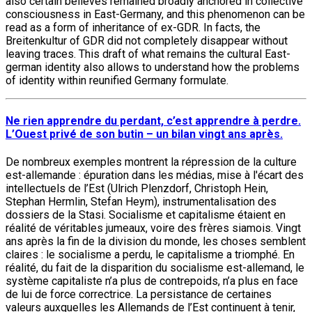
also certain believes remained broadly anchored in collective
consciousness in East-Germany, and this phenomenon can be
read as a form of inheritance of ex-GDR. In facts, the
Breitenkultur of GDR did not completely disappear without
leaving traces. This draft of what remains the cultural East-
german identity also allows to understand how the problems
of identity within reunified Germany formulate.
Ne rien apprendre du perdant, c’est apprendre à perdre.
L’Ouest privé de son butin – un bilan vingt ans après.
De nombreux exemples montrent la répression de la culture
est-allemande : épuration dans les médias, mise à l'écart des
intellectuels de l’Est (Ulrich Plenzdorf, Christoph Hein,
Stephan Hermlin, Stefan Heym), instrumentalisation des
dossiers de la Stasi. Socialisme et capitalisme étaient en
réalité de véritables jumeaux, voire des frères siamois. Vingt
ans après la fin de la division du monde, les choses semblent
claires : le socialisme a perdu, le capitalisme a triomphé. En
réalité, du fait de la disparition du socialisme est-allemand, le
système capitaliste n’a plus de contrepoids, n’a plus en face
de lui de force correctrice. La persistance de certaines
valeurs auxquelles les Allemands de l’Est continuent à tenir,