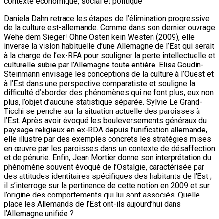
contexte économique, social et politique
Daniela Dahn retrace les étapes de l’élimination progressive
de la culture est-allemande. Comme dans son dernier ouvrage
Wehe dem Sieger! Ohne Osten kein Westen (2009), elle
inverse la vision habituelle d’une Allemagne de l’Est qui serait
à la charge de l’ex-RFA pour souligner la perte intellectuelle et
culturelle subie par l’Allemagne toute entière. Elisa Goudin-
Steinmann envisage les conceptions de la culture à l’Ouest et
à l’Est dans une perspective comparatiste et souligne la
difficulté d’aborder des phénomènes qui ne font plus, eux non
plus, l’objet d’aucune statistique séparée. Sylvie Le Grand-
Ticchi se penche sur la situation actuelle des paroisses à
l’Est. Après avoir évoqué les bouleversements généraux du
paysage religieux en ex-RDA depuis l’unification allemande,
elle illustre par des exemples concrets les stratégies mises
en œuvre par les paroisses dans un contexte de désaffection
et de pénurie. Enfin, Jean Mortier donne son interprétation du
phénomène souvent évoqué de l’Ostalgie, caractérisée par
des attitudes identitaires spécifiques des habitants de l’Est ;
il s’interroge sur la pertinence de cette notion en 2009 et sur
l’origine des comportements qui lui sont associés. Quelle
place les Allemands de l’Est ont-ils aujourd’hui dans
l’Allemagne unifiée ?