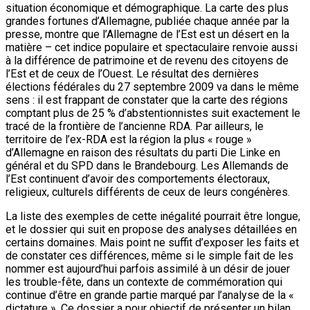
situation économique et démographique. La carte des plus
grandes fortunes d’Allemagne, publiée chaque année par la
presse, montre que l’Allemagne de l’Est est un désert en la
matière – cet indice populaire et spectaculaire renvoie aussi
à la différence de patrimoine et de revenu des citoyens de
l’Est et de ceux de l’Ouest. Le résultat des dernières
élections fédérales du 27 septembre 2009 va dans le même
sens : il est frappant de constater que la carte des régions
comptant plus de 25 % d’abstentionnistes suit exactement le
tracé de la frontière de l’ancienne RDA. Par ailleurs, le
territoire de l’ex-RDA est la région la plus « rouge »
d’Allemagne en raison des résultats du parti Die Linke en
général et du SPD dans le Brandebourg. Les Allemands de
l’Est continuent d’avoir des comportements électoraux,
religieux, culturels différents de ceux de leurs congénères.
La liste des exemples de cette inégalité pourrait être longue,
et le dossier qui suit en propose des analyses détaillées en
certains domaines. Mais point ne suffit d’exposer les faits et
de constater ces différences, même si le simple fait de les
nommer est aujourd’hui parfois assimilé à un désir de jouer
les trouble-fête, dans un contexte de commémoration qui
continue d’être en grande partie marqué par l’analyse de la «
dictature ». Ce dossier a pour objectif de présenter un bilan