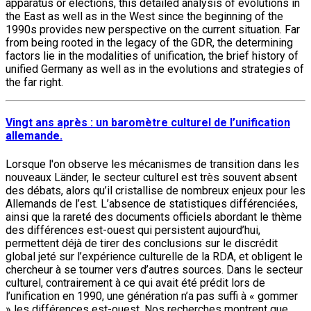
apparatus or elections, this detailed analysis of evolutions in
the East as well as in the West since the beginning of the
1990s provides new perspective on the current situation. Far
from being rooted in the legacy of the GDR, the determining
factors lie in the modalities of unification, the brief history of
unified Germany as well as in the evolutions and strategies of
the far right.
Vingt ans après : un baromètre culturel de l’unification
allemande.
Lorsque l'on observe les mécanismes de transition dans les
nouveaux Länder, le secteur culturel est très souvent absent
des débats, alors qu’il cristallise de nombreux enjeux pour les
Allemands de l’est. L’absence de statistiques différenciées,
ainsi que la rareté des documents officiels abordant le thème
des différences est-ouest qui persistent aujourd’hui,
permettent déjà de tirer des conclusions sur le discrédit
global jeté sur l’expérience culturelle de la RDA, et obligent le
chercheur à se tourner vers d’autres sources. Dans le secteur
culturel, contrairement à ce qui avait été prédit lors de
l’unification en 1990, une génération n’a pas suffi à « gommer
» les différences est-ouest. Nos recherches montrent que