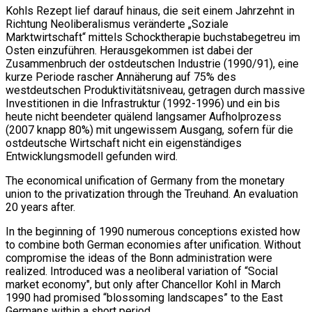
Kohls Rezept lief darauf hinaus, die seit einem Jahrzehnt in
Richtung Neoliberalismus veränderte „Soziale
Marktwirtschaft“ mittels Schocktherapie buchstabegetreu im
Osten einzuführen. Herausgekommen ist dabei der
Zusammenbruch der ostdeutschen Industrie (1990/91), eine
kurze Periode rascher Annäherung auf 75% des
westdeutschen Produktivitätsniveau, getragen durch massive
Investitionen in die Infrastruktur (1992-1996) und ein bis
heute nicht beendeter quälend langsamer Aufholprozess
(2007 knapp 80%) mit ungewissem Ausgang, sofern für die
ostdeutsche Wirtschaft nicht ein eigenständiges
Entwicklungsmodell gefunden wird.
The economical unification of Germany from the monetary
union to the privatization through the Treuhand. An evaluation
20 years after.
In the beginning of 1990 numerous conceptions existed how
to combine both German economies after unification. Without
compromise the ideas of the Bonn administration were
realized. Introduced was a neoliberal variation of “Social
market economy", but only after Chancellor Kohl in March
1990 had promised “blossoming landscapes” to the East
Germans within a short period.