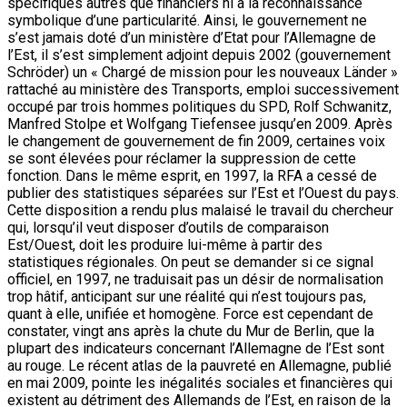
spécifiques autres que financiers ni à la reconnaissance
symbolique d’une particularité. Ainsi, le gouvernement ne
s’est jamais doté d’un ministère d’Etat pour l’Allemagne de
l’Est, il s’est simplement adjoint depuis 2002 (gouvernement
Schröder) un « Chargé de mission pour les nouveaux Länder »
rattaché au ministère des Transports, emploi successivement
occupé par trois hommes politiques du SPD, Rolf Schwanitz,
Manfred Stolpe et Wolfgang Tiefensee jusqu’en 2009. Après
le changement de gouvernement de fin 2009, certaines voix
se sont élevées pour réclamer la suppression de cette
fonction. Dans le même esprit, en 1997, la RFA a cessé de
publier des statistiques séparées sur l’Est et l’Ouest du pays.
Cette disposition a rendu plus malaisé le travail du chercheur
qui, lorsqu’il veut disposer d’outils de comparaison
Est/Ouest, doit les produire lui-même à partir des
statistiques régionales. On peut se demander si ce signal
officiel, en 1997, ne traduisait pas un désir de normalisation
trop hâtif, anticipant sur une réalité qui n’est toujours pas,
quant à elle, unifiée et homogène. Force est cependant de
constater, vingt ans après la chute du Mur de Berlin, que la
plupart des indicateurs concernant l’Allemagne de l’Est sont
au rouge. Le récent atlas de la pauvreté en Allemagne, publié
en mai 2009, pointe les inégalités sociales et financières qui
existent au détriment des Allemands de l’Est, en raison de la