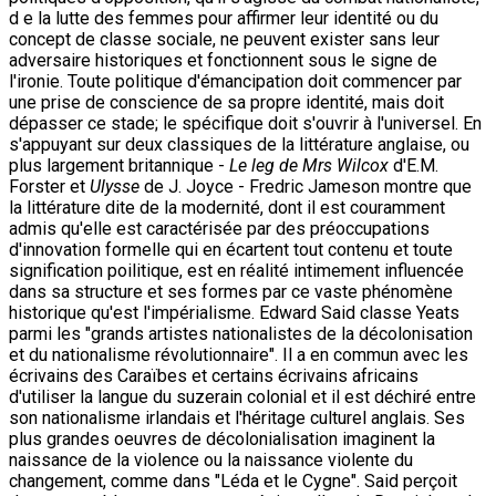
d e la lutte des femmes pour affirmer leur identité ou du
concept de classe sociale, ne peuvent exister sans leur
adversaire historiques et fonctionnent sous le signe de
l'ironie. Toute politique d'émancipation doit commencer par
une prise de conscience de sa propre identité, mais doit
dépasser ce stade; le spécifique doit s'ouvrir à l'universel. En
s'appuyant sur deux classiques de la littérature anglaise, ou
plus largement britannique -
Le leg de Mrs Wilcox
d'E.M.
Forster et
Ulysse
de J. Joyce - Fredric Jameson montre que
la littérature dite de la modernité, dont il est couramment
admis qu'elle est caractérisée par des préoccupations
d'innovation formelle qui en écartent tout contenu et toute
signification poilitique, est en réalité intimement influencée
dans sa structure et ses formes par ce vaste phénomène
historique qu'est l'impérialisme. Edward Said classe Yeats
parmi les "grands artistes nationalistes de la décolonisation
et du nationalisme révolutionnaire". Il a en commun avec les
écrivains des Caraïbes et certains écrivains africains
d'utiliser la langue du suzerain colonial et il est déchiré entre
son nationalisme irlandais et l'héritage culturel anglais. Ses
plus grandes oeuvres de décolonialisation imaginent la
naissance de la violence ou la naissance violente du
changement, comme dans "Léda et le Cygne". Said perçoit