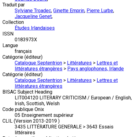
Traduit par
Sylviane Troadec
,
Ginette Emprin
,
Pierre Lurbe
,
Jacqueline Genet
,
Collection
Études Irlandaises
ISSN
0183973X
Langue
français
Catégorie (éditeur)
Catalogue Septentrion
>
Littératures
>
Lettres et
littératures étrangères
>
Pays anglophones, Irlande
Catégorie (éditeur)
Catalogue Septentrion
>
Littératures
>
Lettres et
littératures étrangères
BISAC Subject Heading
LIT004120 LITERARY CRITICISM / European / English,
Irish, Scottish, Welsh
Code publique Onix
05 Enseignement supérieur
CLIL (Version 2013-2019 )
3435 LITTÉRATURE GENERALE > 3643 Essais
littéraires