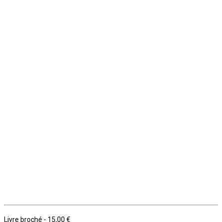
Livre broché
-
15,00 €