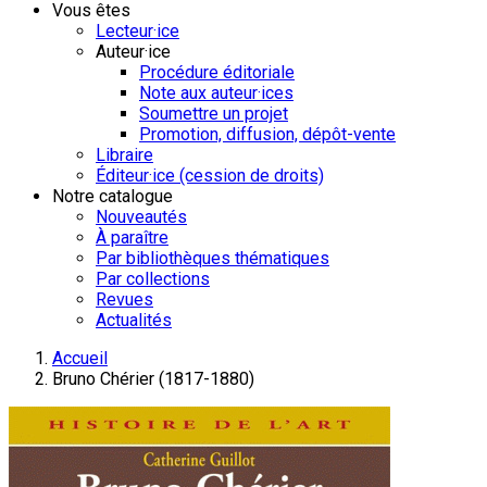
Vous êtes
Lecteur·ice
Auteur·ice
Procédure éditoriale
Note aux auteur·ices
Soumettre un projet
Promotion, diffusion, dépôt-vente
Libraire
Éditeur·ice (cession de droits)
Notre catalogue
Nouveautés
À paraître
Par bibliothèques thématiques
Par collections
Revues
Actualités
Accueil
Bruno Chérier (1817-1880)