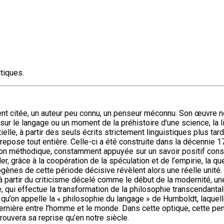
tiques.
 citée, un auteur peu connu, un penseur méconnu. Son œuvre ne t
 le langage ou un moment de la préhistoire d'une science, la lin
le, à partir des seuls écrits strictement linguistiques plus tardi
e repose tout entière. Celle-ci a été construite dans la décenni
ation méthodique, constamment appuyée sur un savoir positif con
er, grâce à la coopération de la spéculation et de l’empirie, la
gènes de cette période décisive révèlent alors une réelle unité
à partir du criticisme décelé comme le début de la modernité, une 
, qui effectue la transformation de la philosophie transcendantal
ce qu’on appelle la « philosophie du langage » de Humboldt, laquelle
ernière entre l’homme et le monde. Dans cette optique, cette p
trouvera sa reprise qu’en notre siècle.