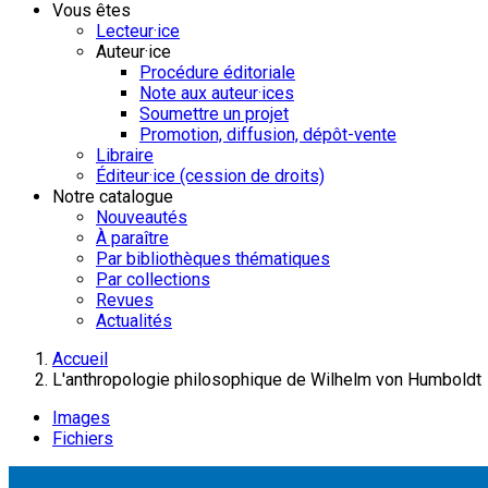
Vous êtes
Lecteur·ice
Auteur·ice
Procédure éditoriale
Note aux auteur·ices
Soumettre un projet
Promotion, diffusion, dépôt-vente
Libraire
Éditeur·ice (cession de droits)
Notre catalogue
Nouveautés
À paraître
Par bibliothèques thématiques
Par collections
Revues
Actualités
Accueil
L'anthropologie philosophique de Wilhelm von Humboldt
Images
Fichiers