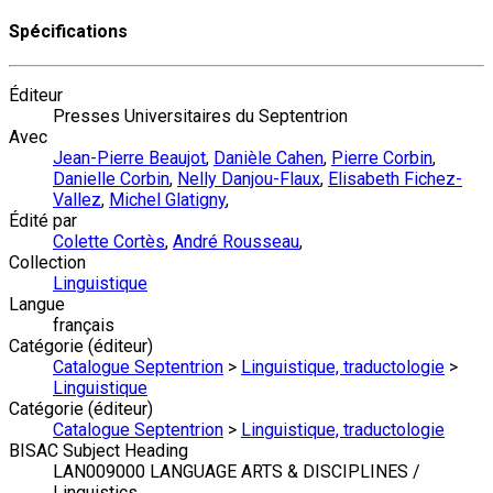
Spécifications
Éditeur
Presses Universitaires du Septentrion
Avec
Jean-Pierre Beaujot
,
Danièle Cahen
,
Pierre Corbin
,
Danielle Corbin
,
Nelly Danjou-Flaux
,
Elisabeth Fichez-
Vallez
,
Michel Glatigny
,
Édité par
Colette Cortès
,
André Rousseau
,
Collection
Linguistique
Langue
français
Catégorie (éditeur)
Catalogue Septentrion
>
Linguistique, traductologie
>
Linguistique
Catégorie (éditeur)
Catalogue Septentrion
>
Linguistique, traductologie
BISAC Subject Heading
LAN009000 LANGUAGE ARTS & DISCIPLINES /
Linguistics