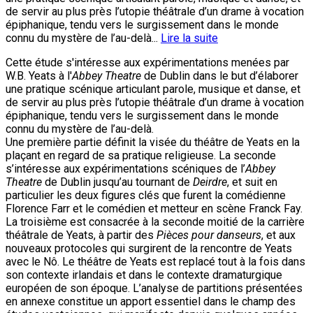
de servir au plus près l’utopie théâtrale d’un drame à vocation
épiphanique, tendu vers le surgissement dans le monde
connu du mystère de l’au-delà...
Lire la suite
Cette étude s'intéresse aux expérimentations menées par
W.B. Yeats à l'
Abbey Theatre
de Dublin dans le but d’élaborer
une pratique scénique articulant parole, musique et danse, et
de servir au plus près l’utopie théâtrale d’un drame à vocation
épiphanique, tendu vers le surgissement dans le monde
connu du mystère de l’au-delà.
Une première partie définit la visée du théâtre de Yeats en la
plaçant en regard de sa pratique religieuse. La seconde
s’intéresse aux expérimentations scéniques de l’
Abbey
Theatre
de Dublin jusqu’au tournant de
Deirdre
, et suit en
particulier les deux figures clés que furent la comédienne
Florence Farr et le comédien et metteur en scène Franck Fay.
La troisième est consacrée à la seconde moitié de la carrière
théâtrale de Yeats, à partir des
Pièces pour danseurs
, et aux
nouveaux protocoles qui surgirent de la rencontre de Yeats
avec le Nô. Le théâtre de Yeats est replacé tout à la fois dans
son contexte irlandais et dans le contexte dramaturgique
européen de son époque. L’analyse de partitions présentées
en annexe constitue un apport essentiel dans le champ des