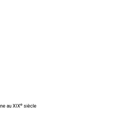
e
ine au XIX
siècle