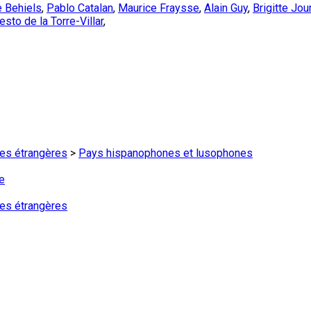
e Behiels
,
Pablo Catalan
,
Maurice Fraysse
,
Alain Guy
,
Brigitte Jou
esto de la Torre-Villar
,
ures étrangères
>
Pays hispanophones et lusophones
e
ures étrangères