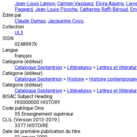
Jean-Louis Lannoy
,
Carmen Vasquez
,
Elvira Aguirre
,
Liev
Pageard
,
Jean-Louis Picoche
,
Catherine Raffi-Béroud
,
Ern
Édité par
Claude Dumas
,
Jacqueline Covo
,
Collection
UL3
ISSN
0248997X
Langue
français
Catégorie (éditeur)
Catalogue Septentrion
>
Littératures
>
Lettres et littérat
Catégorie (éditeur)
Catalogue Septentrion
>
Histoire
>
Histoire contemporain
Catégorie (éditeur)
Catalogue Septentrion
>
Littératures
>
Lettres et littérat
BISAC Subject Heading
HIS000000 HISTORY
Code publique Onix
05 Enseignement supérieur
CLIL (Version 2013-2019 )
3377 HISTOIRE
Date de première publication du titre