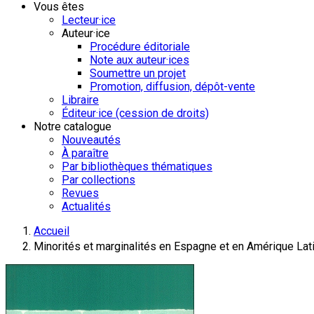
Vous êtes
Lecteur·ice
Auteur·ice
Procédure éditoriale
Note aux auteur·ices
Soumettre un projet
Promotion, diffusion, dépôt-vente
Libraire
Éditeur·ice (cession de droits)
Notre catalogue
Nouveautés
À paraître
Par bibliothèques thématiques
Par collections
Revues
Actualités
Accueil
Minorités et marginalités en Espagne et en Amérique Lat