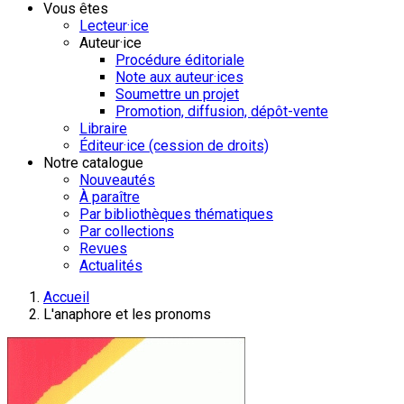
Vous êtes
Lecteur·ice
Auteur·ice
Procédure éditoriale
Note aux auteur·ices
Soumettre un projet
Promotion, diffusion, dépôt-vente
Libraire
Éditeur·ice (cession de droits)
Notre catalogue
Nouveautés
À paraître
Par bibliothèques thématiques
Par collections
Revues
Actualités
Accueil
L'anaphore et les pronoms