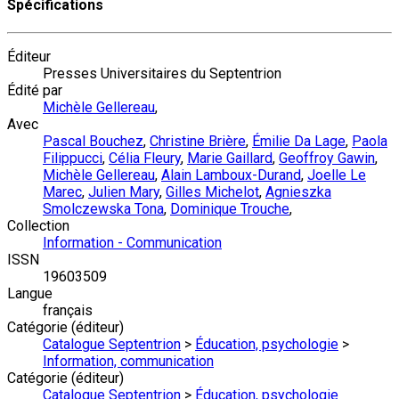
Spécifications
Éditeur
Presses Universitaires du Septentrion
Édité par
Michèle Gellereau
,
Avec
Pascal Bouchez
,
Christine Brière
,
Émilie Da Lage
,
Paola
Filippucci
,
Célia Fleury
,
Marie Gaillard
,
Geoffroy Gawin
,
Michèle Gellereau
,
Alain Lamboux-Durand
,
Joelle Le
Marec
,
Julien Mary
,
Gilles Michelot
,
Agnieszka
Smolczewska Tona
,
Dominique Trouche
,
Collection
Information - Communication
ISSN
19603509
Langue
français
Catégorie (éditeur)
Catalogue Septentrion
>
Éducation, psychologie
>
Information, communication
Catégorie (éditeur)
Catalogue Septentrion
>
Éducation, psychologie