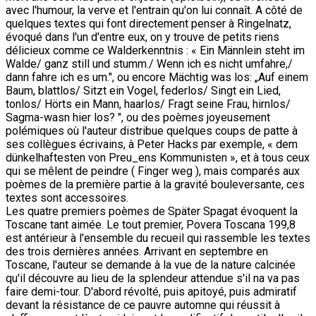
avec l'humour, la verve et l'entrain qu'on lui connaît. A côté de
quelques textes qui font directement penser à Ringelnatz,
évoqué dans l'un d'entre eux, on y trouve de petits riens
délicieux comme ce Walderkenntnis : « Ein Männlein steht im
Walde/ ganz still und stumm./ Wenn ich es nicht umfahre,/
dann fahre ich es um.", ou encore Mächtig was los: „Auf einem
Baum, blattlos/ Sitzt ein Vogel, federlos/ Singt ein Lied,
tonlos/ Hörts ein Mann, haarlos/ Fragt seine Frau, hirnlos/
Sagma-wasn hier los? ", ou des poèmes joyeusement
polémiques où l'auteur distribue quelques coups de patte à
ses collègues écrivains, à Peter Hacks par exemple, « dem
dünkelhaftesten von Preu_ens Kommunisten », et à tous ceux
qui se mêlent de peindre ( Finger weg ), mais comparés aux
poèmes de la première partie à la gravité bouleversante, ces
textes sont accessoires.
Les quatre premiers poèmes de Später Spagat évoquent la
Toscane tant aimée. Le tout premier, Povera Toscana 199,8
est antérieur à l'ensemble du recueil qui rassemble les textes
des trois dernières années. Arrivant en septembre en
Toscane, l'auteur se demande à la vue de la nature calcinée
qu'il découvre au lieu de la splendeur attendue s'il na va pas
faire demi-tour. D'abord révolté, puis apitoyé, puis admiratif
devant la résistance de ce pauvre automne qui réussit à