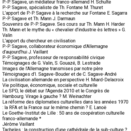
P.-P. Sagave, un médiateur franco-allemand H. Schulte
P.-P. Sagave, spécialiste de Th. Fontane M. Thuret
L’apport de P.-P. Sagave à la recherche sur Fontane E. Sagarra
P.-P. Sagave et Th. Mann J. Darmaun
Souvenirs de P.-P. Sagave. Ses cours sur Th. Mann H. Harder
Th. Mann et le mythe du « chevalier d’industrie ès lettres » G.
Valin
L’apport du chercheur en civilisation
P.-P. Sagave, collaborateur économique d’Allemagne
d’aujourd’hui J. Vaillant
P.-P. Sagave, professeur de responsabilité civique
Témoignages de G. Valin, S. Gouazé, B. Lestrade
Images de l’Allemagne transmises par notre père
Témoignages d’I. Sagave-Bouder et de C. Sagave-André
La civilisation allemande en perspective H. Miard-Delacroix
Vie politique, économique, sociale et culturelle
Le SPD, le débat sur l’Agenda 2010 et le Congrès de
Hambourg. Virage à gauche ? M. Weinachter
La réforme des diplomaties culturelles dans les années 1970
: la RFA et la France sur le même chemin ? E. Lanoë
Le Goethe-Institut de Lille : 50 ans de coopération culturelle
franco-allemande *
Jérôme Vaillant
Tacheles : la construction d’une cathédrale de la sub-culture ?