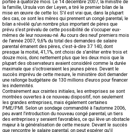
portée à quatorze mois. Le 14 décembre 2007, la ministre de
la famille, Ursula von der Leyen, a tiré le premier bilan de la
mise en œuvre de cette loi. S'il est vrai que, dans la plupart
des cas, ce sont les mères qui prennent un congé parental, le
bilan a révélé qu'un nombre plus important de pères que
prévu s'est prévalu de cette possibilité de s'occuper eux-
mêmes de leur nouveau-né. Au cours des neuf premiers mois
de l'année 2007, 9,6% du total des demandes de salaire
parental émanent des pères, c'est-à-dire 37 140, dont
presque la moitié, 41,1%, ont choisi de s'arrêter entre trois et
douze mois, donc nettement plus que les deux mois que la
plupart des observateurs avaient considéré comme la durée
maximale que s'octroieraient les jeunes pères. Devant le
succès imprévu de cette mesure, le ministère doit demander
une rallonge budgétaire de 130 millions d'euros pour financer
les indemnités.
Contrairement aux craintes initiales, les entreprises se sont
montrées ouvertes à ce nouveau dispositif, non seulement
les grandes entreprises, mais également certaines
PME/PMI. Selon un sondage commandité à l'automne 2006,
peu avant l'introduction du nouveau congé parental, un tiers
des entreprises y seraient favorables, ce qui lève un obstacle
majeur à la généralisation de cette mesure. Devant le succès
que rencontre le salaire parental, on peut espérer qu'il