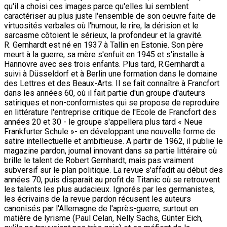
qu'il a choisi ces images parce qu'elles lui semblent
caractériser au plus juste l'ensemble de son oeuvre faite de
virtuosités verbales où l'humour, le rire, la dérision et le
sarcasme côtoient le sérieux, la profondeur et la gravité.
R. Gernhardt est né en 1937 à Tallin en Estonie. Son père
meurt à la guerre, sa mère s'enfuit en 1945 et s'installe à
Hannovre avec ses trois enfants. Plus tard, R.Gernhardt a
suivi à Düsseldorf et à Berlin une formation dans le domaine
des Lettres et des Beaux-Arts. Il se fait connaître à Francfort
dans les années 60, où il fait partie d'un groupe d'auteurs
satiriques et non-conformistes qui se propose de reproduire
en littérature l'entreprise critique de l'Ecole de Francfort des
années 20 et 30 - le groupe s'appellera plus tard « Neue
Frankfurter Schule »- en développant une nouvelle forme de
satire intellectuelle et ambitieuse. A partir de 1962, il publie le
magazine pardon, journal innovant dans sa partie littéraire où
brille le talent de Robert Gernhardt, mais pas vraiment
subversif sur le plan politique. La revue s'affadit au début des
années 70, puis disparaît au profit de Titanic où se retrouvent
les talents les plus audacieux. Ignorés par les germanistes,
les écrivains de la revue pardon récusent les auteurs
canonisés par l'Allemagne de l'après-guerre, surtout en
matière de lyrisme (Paul Celan, Nelly Sachs, Günter Eich,