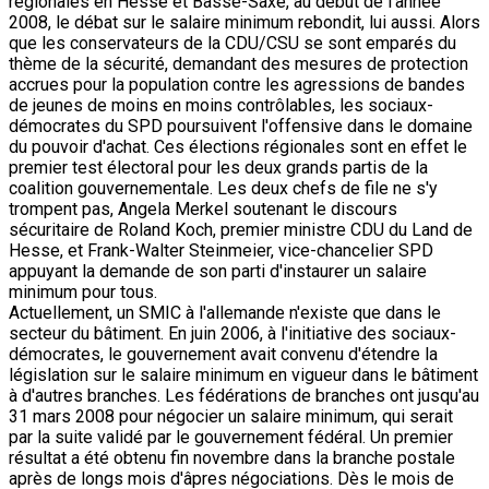
régionales en Hesse et Basse-Saxe, au début de l'année
2008, le débat sur le salaire minimum rebondit, lui aussi. Alors
que les conservateurs de la CDU/CSU se sont emparés du
thème de la sécurité, demandant des mesures de protection
accrues pour la population contre les agressions de bandes
de jeunes de moins en moins contrôlables, les sociaux-
démocrates du SPD poursuivent l'offensive dans le domaine
du pouvoir d'achat. Ces élections régionales sont en effet le
premier test électoral pour les deux grands partis de la
coalition gouvernementale. Les deux chefs de file ne s'y
trompent pas, Angela Merkel soutenant le discours
sécuritaire de Roland Koch, premier ministre CDU du Land de
Hesse, et Frank-Walter Steinmeier, vice-chancelier SPD
appuyant la demande de son parti d'instaurer un salaire
minimum pour tous.
Actuellement, un SMIC à l'allemande n'existe que dans le
secteur du bâtiment. En juin 2006, à l'initiative des sociaux-
démocrates, le gouvernement avait convenu d'étendre la
législation sur le salaire minimum en vigueur dans le bâtiment
à d'autres branches. Les fédérations de branches ont jusqu'au
31 mars 2008 pour négocier un salaire minimum, qui serait
par la suite validé par le gouvernement fédéral. Un premier
résultat a été obtenu fin novembre dans la branche postale
après de longs mois d'âpres négociations. Dès le mois de