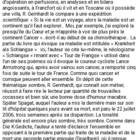
d'opération en perfusions, en analyses et en bilans
angoissants, à Francfort où il vit et en Toscane où il possède
une villa, R. Gernhardt le compare à une expédition
scientifique: « Si la vie est un voyage, alors la maladie est un
continent qu'il faut explorer... Moi, par exemple, j'ai exploré la
presqu'île du Cœur et je m'apprête à voir de plus près le
continent Cancer »...écrit-il au début de sa chimiothérapie... La
partie du livre qui évoque sa maladie est intitulée « Krankheit
als Schlangse » : ici, l'auteur se cite lui-même, le néologisme
« Schlangse » rimant avec « Tour de Frangse » utilisé dans
l'un de ses poèmes où il évoque le coureur cycliste Lance
Armstrong qui, après avoir vaincu son cancer, a remporté cinq
fois de suite le tour de France. Comme quoi cancer et
comique peuvent aller ensemble. En dépit de cette
thématique sombre, R. Gernhardt, qui connaît son métier,
réussit à faire rire le lecteur par quantité de trouvailles
cocasses et bien sûr, une bonne dose d'humour macabre.
Später Spagat, auquel l'auteur a mis la dernière main sur son
lit d'hôpital quelques jours avant sa mort, est paru le 22 juillet
2006, trois semaines après sa disparition. La tonalité
générale est encore plus sombre, très sombre. Comme dans
Die K.Gedicte, l'auteur a tenté d'éclaircir l'ensemble en
opposant à la première partie qui traite de la maladie et de la
mort une seconde partie enjouée (Spielbein), où il renoue