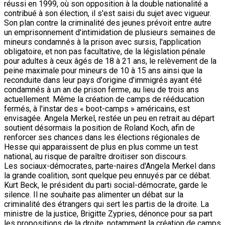
réussi en 1999, où son opposition à la double nationalité a
contribué à son élection, il s'est saisi du sujet avec vigueur.
Son plan contre la criminalité des jeunes prévoit entre autre
un emprisonnement d'intimidation de plusieurs semaines de
mineurs condamnés à la prison avec sursis, l'application
obligatoire, et non pas facultative, de la législation pénale
pour adultes à ceux âgés de 18 à 21 ans, le relèvement de la
peine maximale pour mineurs de 10 à 15 ans ainsi que la
reconduite dans leur pays d'origine d'immigrés ayant été
condamnés à un an de prison ferme, au lieu de trois ans
actuellement. Même la création de camps de rééducation
fermés, à l'instar des « boot-camps » américains, est
envisagée. Angela Merkel, restée un peu en retrait au départ
soutient désormais la position de Roland Koch, afin de
renforcer ses chances dans les élections régionales de
Hesse qui apparaissent de plus en plus comme un test
national, au risque de paraître droitiser son discours.
Les sociaux-démocrates, parte-naires d'Angela Merkel dans
la grande coalition, sont quelque peu ennuyés par ce débat.
Kurt Beck, le président du parti social-démocrate, garde le
silence. Il ne souhaite pas alimenter un débat sur la
criminalité des étrangers qui sert les partis de la droite. La
ministre de la justice, Brigitte Zypries, dénonce pour sa part
les propositions de la droite, notamment la création de camps