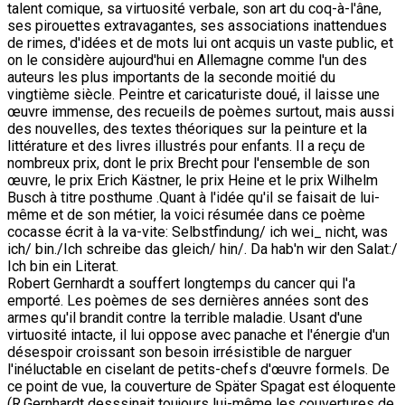
talent comique, sa virtuosité verbale, son art du coq-à-l'âne,
ses pirouettes extravagantes, ses associations inattendues
de rimes, d'idées et de mots lui ont acquis un vaste public, et
on le considère aujourd'hui en Allemagne comme l'un des
auteurs les plus importants de la seconde moitié du
vingtième siècle. Peintre et caricaturiste doué, il laisse une
œuvre immense, des recueils de poèmes surtout, mais aussi
des nouvelles, des textes théoriques sur la peinture et la
littérature et des livres illustrés pour enfants. Il a reçu de
nombreux prix, dont le prix Brecht pour l'ensemble de son
œuvre, le prix Erich Kästner, le prix Heine et le prix Wilhelm
Busch à titre posthume .Quant à l'idée qu'il se faisait de lui-
même et de son métier, la voici résumée dans ce poème
cocasse écrit à la va-vite: Selbstfindung/ ich wei_ nicht, was
ich/ bin./Ich schreibe das gleich/ hin/. Da hab'n wir den Salat:/
Ich bin ein Literat.
Robert Gernhardt a souffert longtemps du cancer qui l'a
emporté. Les poèmes de ses dernières années sont des
armes qu'il brandit contre la terrible maladie. Usant d'une
virtuosité intacte, il lui oppose avec panache et l'énergie d'un
désespoir croissant son besoin irrésistible de narguer
l'inéluctable en ciselant de petits-chefs d'œuvre formels. De
ce point de vue, la couverture de Später Spagat est éloquente
(R.Gernhardt desssinait toujours lui-même les couvertures de