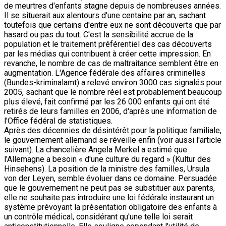
de meurtres d'enfants stagne depuis de nombreuses années.
Il se situerait aux alentours d'une centaine par an, sachant
toutefois que certains d'entre eux ne sont découverts que par
hasard ou pas du tout. C'est la sensibilité accrue de la
population et le traitement préférentiel des cas découverts
par les médias qui contribuent à créer cette impression. En
revanche, le nombre de cas de maltraitance semblent être en
augmentation. L'Agence fédérale des affaires criminelles
(Bundes-kriminalamt) a relevé environ 3000 cas signalés pour
2005, sachant que le nombre réel est probablement beaucoup
plus élevé, fait confirmé par les 26 000 enfants qui ont été
retirés de leurs familles en 2006, d'après une information de
l'Office fédéral de statistiques.
Après des décennies de désintérêt pour la politique familiale,
le gouvernement allemand se réveille enfin (voir aussi l'article
suivant). La chancelière Angela Merkel a estimé que
l'Allemagne a besoin « d'une culture du regard » (Kultur des
Hinsehens). La position de la ministre des familles, Ursula
von der Leyen, semble évoluer dans ce domaine. Persuadée
que le gouvernement ne peut pas se substituer aux parents,
elle ne souhaite pas introduire une loi fédérale instaurant un
système prévoyant la présentation obligatoire des enfants à
un contrôle médical, considérant qu'une telle loi serait