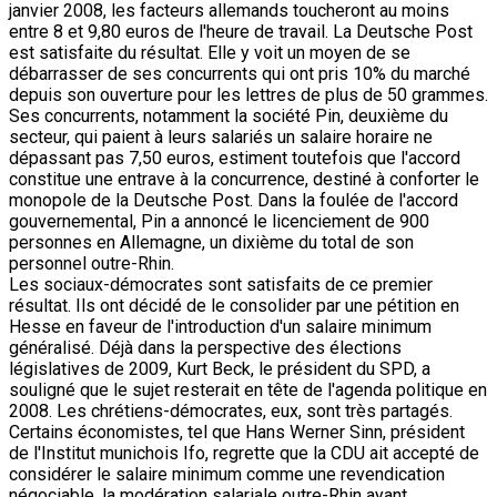
janvier 2008, les facteurs allemands toucheront au moins
entre 8 et 9,80 euros de l'heure de travail. La Deutsche Post
est satisfaite du résultat. Elle y voit un moyen de se
débarrasser de ses concurrents qui ont pris 10% du marché
depuis son ouverture pour les lettres de plus de 50 grammes.
Ses concurrents, notamment la société Pin, deuxième du
secteur, qui paient à leurs salariés un salaire horaire ne
dépassant pas 7,50 euros, estiment toutefois que l'accord
constitue une entrave à la concurrence, destiné à conforter le
monopole de la Deutsche Post. Dans la foulée de l'accord
gouvernemental, Pin a annoncé le licenciement de 900
personnes en Allemagne, un dixième du total de son
personnel outre-Rhin.
Les sociaux-démocrates sont satisfaits de ce premier
résultat. Ils ont décidé de le consolider par une pétition en
Hesse en faveur de l'introduction d'un salaire minimum
généralisé. Déjà dans la perspective des élections
législatives de 2009, Kurt Beck, le président du SPD, a
souligné que le sujet resterait en tête de l'agenda politique en
2008. Les chrétiens-démocrates, eux, sont très partagés.
Certains économistes, tel que Hans Werner Sinn, président
de l'Institut munichois Ifo, regrette que la CDU ait accepté de
considérer le salaire minimum comme une revendication
négociable, la modération salariale outre-Rhin ayant