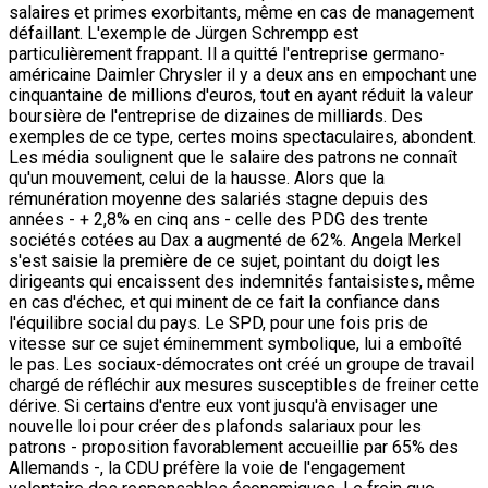
salaires et primes exorbitants, même en cas de management
défaillant. L'exemple de Jürgen Schrempp est
particulièrement frappant. Il a quitté l'entreprise germano-
américaine Daimler Chrysler il y a deux ans en empochant une
cinquantaine de millions d'euros, tout en ayant réduit la valeur
boursière de l'entreprise de dizaines de milliards. Des
exemples de ce type, certes moins spectaculaires, abondent.
Les média soulignent que le salaire des patrons ne connaît
qu'un mouvement, celui de la hausse. Alors que la
rémunération moyenne des salariés stagne depuis des
années - + 2,8% en cinq ans - celle des PDG des trente
sociétés cotées au Dax a augmenté de 62%. Angela Merkel
s'est saisie la première de ce sujet, pointant du doigt les
dirigeants qui encaissent des indemnités fantaisistes, même
en cas d'échec, et qui minent de ce fait la confiance dans
l'équilibre social du pays. Le SPD, pour une fois pris de
vitesse sur ce sujet éminemment symbolique, lui a emboîté
le pas. Les sociaux-démocrates ont créé un groupe de travail
chargé de réfléchir aux mesures susceptibles de freiner cette
dérive. Si certains d'entre eux vont jusqu'à envisager une
nouvelle loi pour créer des plafonds salariaux pour les
patrons - proposition favorablement accueillie par 65% des
Allemands -, la CDU préfère la voie de l'engagement