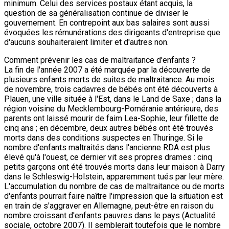
minimum. Celui des services postaux étant acquis, la
question de sa généralisation continue de diviser le
gouvernement. En contrepoint aux bas salaires sont aussi
évoquées les rémunérations des dirigeants d'entreprise que
d'aucuns souhaiteraient limiter et d'autres non.
Comment prévenir les cas de maltraitance d'enfants ?
La fin de l'année 2007 a été marquée par la découverte de
plusieurs enfants morts de suites de maltraitance. Au mois
de novembre, trois cadavres de bébés ont été découverts à
Plauen, une ville située à l'Est, dans le Land de Saxe ; dans la
région voisine du Mecklembourg-Poméranie antérieure, des
parents ont laissé mourir de faim Lea-Sophie, leur fillette de
cinq ans ; en décembre, deux autres bébés ont été trouvés
morts dans des conditions suspectes en Thuringe. Si le
nombre d'enfants maltraités dans l'ancienne RDA est plus
élevé qu'à l'ouest, ce dernier vit ses propres drames : cinq
petits garçons ont été trouvés morts dans leur maison à Darry
dans le Schleswig-Holstein, apparemment tués par leur mère.
L'accumulation du nombre de cas de maltraitance ou de morts
d'enfants pourrait faire naître l'impression que la situation est
en train de s'aggraver en Allemagne, peut-être en raison du
nombre croissant d'enfants pauvres dans le pays (Actualité
sociale, octobre 2007). Il semblerait toutefois que le nombre