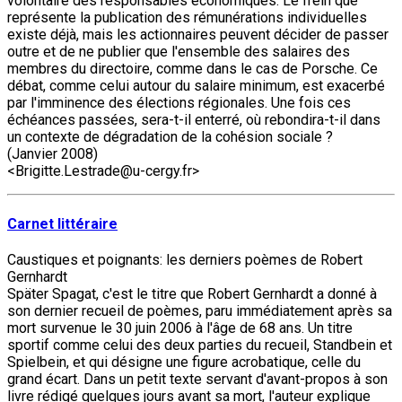
volontaire des responsables économiques. Le frein que
représente la publication des rémunérations individuelles
existe déjà, mais les actionnaires peuvent décider de passer
outre et de ne publier que l'ensemble des salaires des
membres du directoire, comme dans le cas de Porsche. Ce
débat, comme celui autour du salaire minimum, est exacerbé
par l'imminence des élections régionales. Une fois ces
échéances passées, sera-t-il enterré, où rebondira-t-il dans
un contexte de dégradation de la cohésion sociale ?
(Janvier 2008)
<Brigitte.Lestrade@u-cergy.fr>
Carnet littéraire
Caustiques et poignants: les derniers poèmes de Robert
Gernhardt
Später Spagat, c'est le titre que Robert Gernhardt a donné à
son dernier recueil de poèmes, paru immédiatement après sa
mort survenue le 30 juin 2006 à l'âge de 68 ans. Un titre
sportif comme celui des deux parties du recueil, Standbein et
Spielbein, et qui désigne une figure acrobatique, celle du
grand écart. Dans un petit texte servant d'avant-propos à son
livre rédigé quelques jours avant sa mort, l'auteur explique