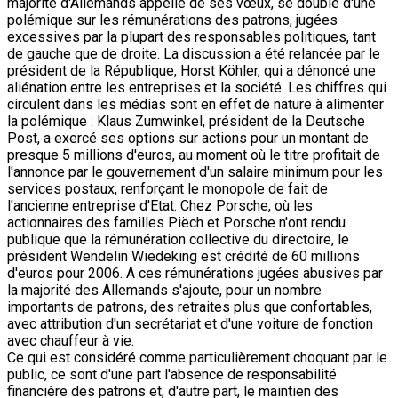
majorité d'Allemands appelle de ses vœux, se double d'une
polémique sur les rémunérations des patrons, jugées
excessives par la plupart des responsables politiques, tant
de gauche que de droite. La discussion a été relancée par le
président de la République, Horst Köhler, qui a dénoncé une
aliénation entre les entreprises et la société. Les chiffres qui
circulent dans les médias sont en effet de nature à alimenter
la polémique : Klaus Zumwinkel, président de la Deutsche
Post, a exercé ses options sur actions pour un montant de
presque 5 millions d'euros, au moment où le titre profitait de
l'annonce par le gouvernement d'un salaire minimum pour les
services postaux, renforçant le monopole de fait de
l'ancienne entreprise d'Etat. Chez Porsche, où les
actionnaires des familles Piëch et Porsche n'ont rendu
publique que la rémunération collective du directoire, le
président Wendelin Wiedeking est crédité de 60 millions
d'euros pour 2006. A ces rémunérations jugées abusives par
la majorité des Allemands s'ajoute, pour un nombre
importants de patrons, des retraites plus que confortables,
avec attribution d'un secrétariat et d'une voiture de fonction
avec chauffeur à vie.
Ce qui est considéré comme particulièrement choquant par le
public, ce sont d'une part l'absence de responsabilité
financière des patrons et, d'autre part, le maintien des