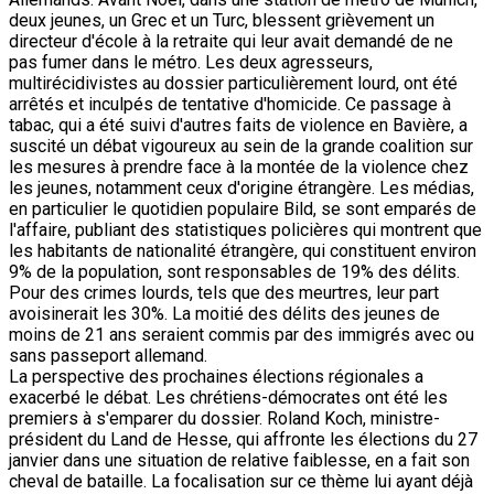
deux jeunes, un Grec et un Turc, blessent grièvement un
directeur d'école à la retraite qui leur avait demandé de ne
pas fumer dans le métro. Les deux agresseurs,
multirécidivistes au dossier particulièrement lourd, ont été
arrêtés et inculpés de tentative d'homicide. Ce passage à
tabac, qui a été suivi d'autres faits de violence en Bavière, a
suscité un débat vigoureux au sein de la grande coalition sur
les mesures à prendre face à la montée de la violence chez
les jeunes, notamment ceux d'origine étrangère. Les médias,
en particulier le quotidien populaire Bild, se sont emparés de
l'affaire, publiant des statistiques policières qui montrent que
les habitants de nationalité étrangère, qui constituent environ
9% de la population, sont responsables de 19% des délits.
Pour des crimes lourds, tels que des meurtres, leur part
avoisinerait les 30%. La moitié des délits des jeunes de
moins de 21 ans seraient commis par des immigrés avec ou
sans passeport allemand.
La perspective des prochaines élections régionales a
exacerbé le débat. Les chrétiens-démocrates ont été les
premiers à s'emparer du dossier. Roland Koch, ministre-
président du Land de Hesse, qui affronte les élections du 27
janvier dans une situation de relative faiblesse, en a fait son
cheval de bataille. La focalisation sur ce thème lui ayant déjà