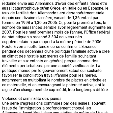
redonne envie aux Allemands d'avoir des enfants. Sans être
aussi catastrophique qu'en Grèce, en Italie ou en Espagne, le
taux de fertilité des Allemandes est désespérément étale
depuis une dizaine d'années, variant de 1,36 enfant par
femme en 1998 à 1,30 en 2006. Or, pour la première fois, le
nombre de naissances semble avoir légèrement augmenté en
2007. Pour les neuf premiers mois de l'année, l'Office fédéral
de statistiques a recensé 3 304 nouveau-nés
supplémentaires par rapport à la même période de 2006.
Reste à voir si cette tendance se confirme. L'absence
pendant des décennies d'une politique familiale active a créé
un climat très hostile aux mères de famille souhaitant
travailler et aux enfants en général, perçus comme des
éléments perturbateurs par une société vieillissante. La
politique menée par le gouvernement actuel qui souhaite
favoriser la conciliation travail/famille pour les mères,
notamment en multipliant le nombre de places en crèche et
en maternelle, et en encourageant la paternité active, est le
signe d'un changement de cap inédit, trop longtemps différé.
Violence et criminalité des jeunes
Une série d'agressions commises par des jeunes, souvent
issus de l'immigration, a profondément choqué les
Allemands. Avant Noël, dans une station de métro de Munich,