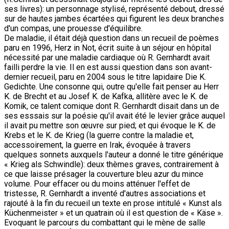
ses livres): un personnage stylisé, représenté debout, dressé
sur de hautes jambes écartées qui figurent les deux branches
d'un compas, une prouesse d'équilibre.
De maladie, il était déjà question dans un recueil de poèmes
paru en 1996, Herz in Not, écrit suite à un séjour en hôpital
nécessité par une maladie cardiaque où R. Gernhardt avait
failli perdre la vie. Il en est aussi question dans son avant-
dernier recueil, paru en 2004 sous le titre lapidaire Die K.
Gedichte. Une consonne qui, outre qu'elle fait penser au Herr
K. de Brecht et au Josef K. de Kafka, allitère avec le K. de
Komik, ce talent comique dont R. Gernhardt disait dans un de
ses esssais sur la poésie qu'il avait été le levier grâce auquel
il avait pu mettre son œuvre sur pied; et qui évoque le K. de
Krebs et le K. de Krieg (la guerre contre la maladie et,
accessoirement, la guerre en Irak, évoquée à travers
quelques sonnets auxquels l'auteur a donné le titre générique
« Krieg als Schwindle): deux thèmes graves, contrairement à
ce que laisse présager la couverture bleu azur du mince
volume. Pour effacer ou du moins atténuer l'effet de
tristesse, R. Gernhardt a inventé d'autres associations et
rajouté à la fin du recueil un texte en prose intitulé « Kunst als
Küchenmeister » et un quatrain où il est question de « Käse ».
Evoquant le parcours du combattant qui le mène de salle