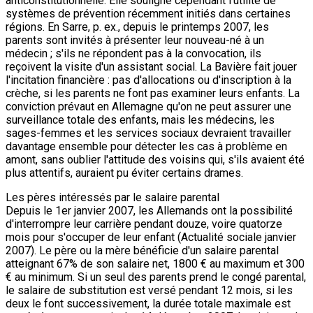
anticonstitutionnelle. Elle souligne cependant l'utilité de
systèmes de prévention récemment initiés dans certaines
régions. En Sarre, p. ex., depuis le printemps 2007, les
parents sont invités à présenter leur nouveau-né à un
médecin ; s'ils ne répondent pas à la convocation, ils
reçoivent la visite d'un assistant social. La Bavière fait jouer
l'incitation financière : pas d'allocations ou d'inscription à la
crèche, si les parents ne font pas examiner leurs enfants. La
conviction prévaut en Allemagne qu'on ne peut assurer une
surveillance totale des enfants, mais les médecins, les
sages-femmes et les services sociaux devraient travailler
davantage ensemble pour détecter les cas à problème en
amont, sans oublier l'attitude des voisins qui, s'ils avaient été
plus attentifs, auraient pu éviter certains drames.
Les pères intéressés par le salaire parental
Depuis le 1er janvier 2007, les Allemands ont la possibilité
d'interrompre leur carrière pendant douze, voire quatorze
mois pour s'occuper de leur enfant (Actualité sociale janvier
2007). Le père ou la mère bénéficie d'un salaire parental
atteignant 67% de son salaire net, 1800 € au maximum et 300
€ au minimum. Si un seul des parents prend le congé parental,
le salaire de substitution est versé pendant 12 mois, si les
deux le font successivement, la durée totale maximale est