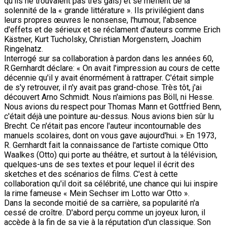
qu'ils ne trouvaient pas très gais) et se méfient de la
solennité de la « grande littérature ». Ils privilégient dans
leurs propres œuvres le nonsense, l'humour, l'absence
d'effets et de sérieux et se réclament d'auteurs comme Erich
Kästner, Kurt Tucholsky, Christian Morgenstern, Joachim
Ringelnatz.
Interrogé sur sa collaboration à pardon dans les années 60,
R.Gernhardt déclare: « On avait l'impression au cours de cette
décennie qu'il y avait énormément à rattraper. C'était simple
de s'y retrouver, il n'y avait pas grand-chose. Très tôt, j'ai
découvert Arno Schmidt. Nous n'aimions pas Böll, ni Hesse.
Nous avions du respect pour Thomas Mann et Gottfried Benn,
c'était déjà une pointure au-dessus. Nous avions bien sûr lu
Brecht. Ce n'était pas encore l'auteur incontournable des
manuels scolaires, dont on vous gave aujourd'hui. » En 1973,
R. Gernhardt fait la connaissance de l'artiste comique Otto
Waalkes (Otto) qui porte au théâtre, et surtout à la télévision,
quelques-uns de ses textes et pour lequel il écrit des
sketches et des scénarios de films. C'est à cette
collaboration qu'il doit sa célébrité, une chance qui lui inspire
la rime fameuse « Mein Sechser im Lotto war Otto ».
Dans la seconde moitié de sa carrière, sa popularité n'a
cessé de croître. D'abord perçu comme un joyeux luron, il
accède à la fin de sa vie à la réputation d'un classique. Son