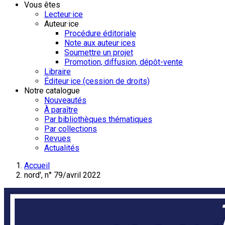
Vous êtes
Lecteur·ice
Auteur·ice
Procédure éditoriale
Note aux auteur·ices
Soumettre un projet
Promotion, diffusion, dépôt-vente
Libraire
Éditeur·ice (cession de droits)
Notre catalogue
Nouveautés
À paraître
Par bibliothèques thématiques
Par collections
Revues
Actualités
Accueil
nord', n° 79/avril 2022