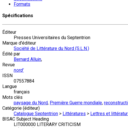
Formats
Spécifications
Éditeur
Presses Universitaires du Septentrion
Marque d'éditeur
Société de Littérature du Nord (S.L.N.)
Édité par
Bernard Alluin
,
Revue
nord'
ISSN
07557884
Langue
français
Mots clés
paysage du Nord
,
Première Guerre mondiale
,
reconstruct
Catégorie (éditeur)
Catalogue Septentrion
>
Littératures
>
Lettres et littérat
BISAC Subject Heading
LIT000000 LITERARY CRITICISM