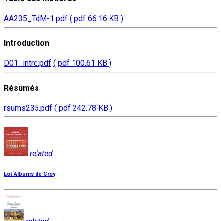
AA235_TdM-1.pdf
( pdf 66.16 KB )
Introduction
D01_intro.pdf
( pdf 100.61 KB )
Résumés
rsums235.pdf
( pdf 242.78 KB )
related
Lot Albums de Croÿ