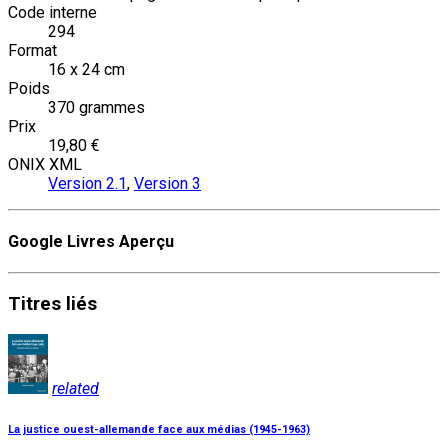
Code interne
294
Format
16 x 24 cm
Poids
370 grammes
Prix
19,80 €
ONIX XML
Version 2.1
,
Version 3
Google Livres Aperçu
Titres
liés
related
La justice ouest-allemande face aux médias (1945-1963)