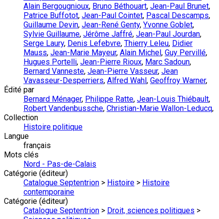
Alain Bergougnioux
,
Bruno Béthouart
,
Jean-Paul Brunet
,
Patrice Buffotot
,
Jean-Paul Cointet
,
Pascal Descamps
,
Guillaume Devin
,
Jean-René Genty
,
Yvonne Goblet
,
Sylvie Guillaume
,
Jérôme Jaffré
,
Jean-Paul Jourdan
,
Serge Laury
,
Denis Lefebvre
,
Thierry Leleu
,
Didier
Mauss
,
Jean-Marie Mayeur
,
Alain Michel
,
Guy Pervillé
,
Hugues Portelli
,
Jean-Pierre Rioux
,
Marc Sadoun
,
Bernard Vanneste
,
Jean-Pierre Vasseur
,
Jean
Vavasseur-Desperriers
,
Alfred Wahl
,
Geoffroy Warner
,
Édité par
Bernard Ménager
,
Philippe Ratte
,
Jean-Louis Thiébault
,
Robert Vandenbussche
,
Christian-Marie Wallon-Leducq
,
Collection
Histoire politique
Langue
français
Mots clés
Nord - Pas-de-Calais
Catégorie (éditeur)
Catalogue Septentrion
>
Histoire
>
Histoire
contemporaine
Catégorie (éditeur)
Catalogue Septentrion
>
Droit, sciences politiques
>