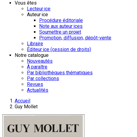
Vous êtes
Lecteur·ice
Auteur·ice
Procédure éditoriale
Note aux auteur·ices
Soumettre un projet
Promotion, diffusion, dépôt-vente
Libraire
Éditeur·ice (cession de droits)
Notre catalogue
Nouveautés
À paraître
Par bibliothèques thématiques
Par collections
Revues
Actualités
Accueil
Guy Mollet