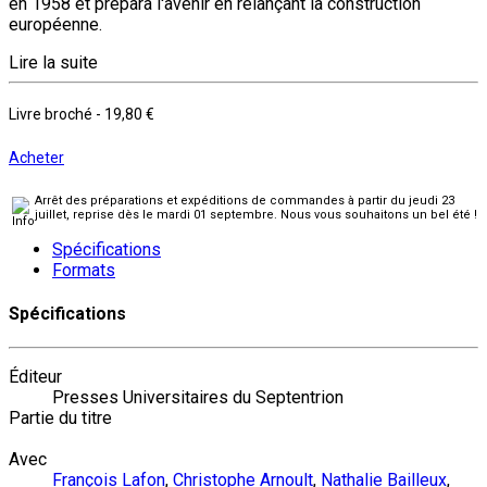
en 1958 et prépara l'avenir en relançant la construction
européenne.
Lire la suite
Livre broché
-
19,80 €
Acheter
Arrêt des préparations et expéditions de commandes à partir du jeudi 23
juillet, reprise dès le mardi 01 septembre. Nous vous souhaitons un bel été !
Spécifications
Formats
Spécifications
Éditeur
Presses Universitaires du Septentrion
Partie du titre
Avec
François Lafon
,
Christophe Arnoult
,
Nathalie Bailleux
,