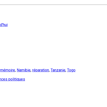
d'hui
,
mémoire
,
Namibie
,
réparation
,
Tanzanie
,
Togo
nces politiques