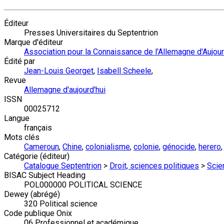
Éditeur
Presses Universitaires du Septentrion
Marque d'éditeur
Association pour la Connaissance de l'Allemagne d'Aujour
Édité par
Jean-Louis Georget
,
Isabell Scheele
,
Revue
Allemagne d'aujourd'hui
ISSN
00025712
Langue
français
Mots clés
Cameroun
,
Chine
,
colonialisme
,
colonie
,
génocide
,
herero
Catégorie (éditeur)
Catalogue Septentrion
>
Droit, sciences politiques
>
Scie
BISAC Subject Heading
POL000000 POLITICAL SCIENCE
Dewey (abrégé)
320 Political science
Code publique Onix
06 Professionnel et académique