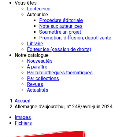
Vous êtes
Lecteur·ice
Auteur·ice
Procédure éditoriale
Note aux auteur·ices
Soumettre un projet
Promotion, diffusion, dépôt-vente
Libraire
Éditeur·ice (cession de droits)
Notre catalogue
Nouveautés
À paraître
Par bibliothèques thématiques
Par collections
Revues
Actualités
Accueil
Allemagne d'aujourd'hui, n° 248/avril-juin 2024
Images
Fichiers